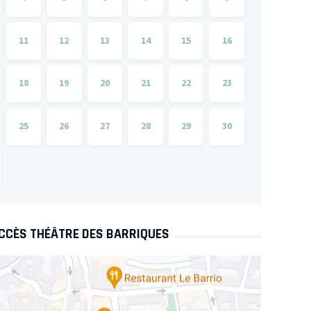
11
12
13
14
15
16
18
19
20
21
22
23
25
26
27
28
29
30
ACCÈS THÉÂTRE DES BARRIQUES