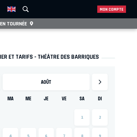
MON COMPTE
EN TOURNÉE
ER ET TARIFS - THÉÂTRE DES BARRIQUES
AOÛT
MA
ME
JE
VE
SA
DI
1
2
4
5
6
7
8
9