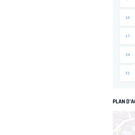
10
17
24
31
PLAN D’