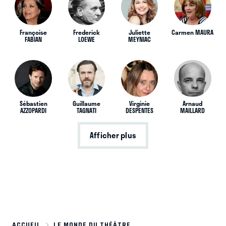
Françoise
Frederick
Juliette
Carmen MAURA
FABIAN
LOEWE
MEYNIAC
Sébastien
Guillaume
Virginie
Arnaud
AZZOPARDI
TAGNATI
DESPENTES
MAILLARD
Afficher plus
ACCUEIL
LE MONDE DU THÉÂTRE