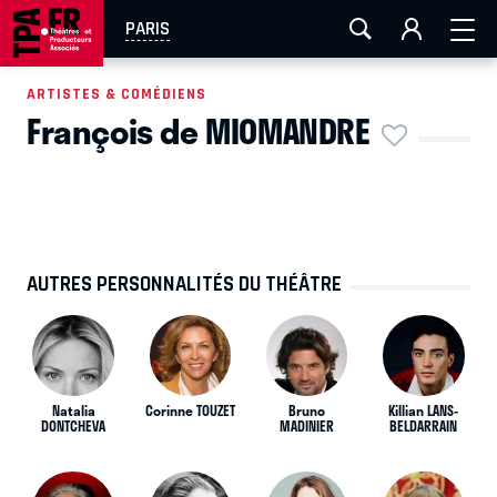
AIX-MARSEILLE
AURAY
CAEN
LA ROCHELLE
PARIS
ROUEN
TOULOUSE
FESTIVAL OFF AVIGNON
ARTISTES & COMÉDIENS
François de MIOMANDRE
EN TOURNÉE
AUTRES PERSONNALITÉS DU THÉÂTRE
Natalia
Corinne TOUZET
Bruno
Killian LANS-
DONTCHEVA
MADINIER
BELDARRAIN