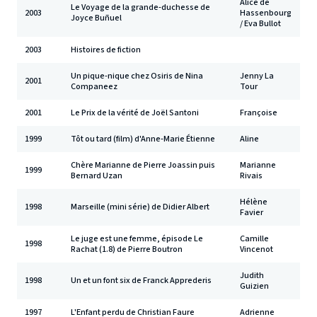
Alice de
Le Voyage de la grande-duchesse de
2003
Hassenbourg
Joyce Buñuel
/ Eva Bullot
2003
Histoires de fiction
Un pique-nique chez Osiris de Nina
Jenny La
2001
Companeez
Tour
2001
Le Prix de la vérité de Joël Santoni
Françoise
1999
Tôt ou tard (film) d'Anne-Marie Étienne
Aline
Chère Marianne de Pierre Joassin puis
Marianne
1999
Bernard Uzan
Rivais
Hélène
1998
Marseille (mini série) de Didier Albert
Favier
Le juge est une femme, épisode Le
Camille
1998
Rachat (1.8) de Pierre Boutron
Vincenot
Judith
1998
Un et un font six de Franck Apprederis
Guizien
1997
L'Enfant perdu de Christian Faure
Adrienne