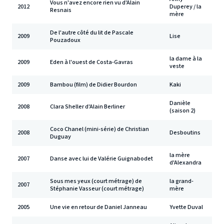
Vous n'avez encore rien vu d'Alain
2012
Duperey / la
Resnais
mère
De l'autre côté du lit de Pascale
2009
Lise
Pouzadoux
la dame à la
2009
Eden à l'ouest de Costa-Gavras
veste
2009
Bambou (film) de Didier Bourdon
Kaki
Danièle
2008
Clara Sheller d'Alain Berliner
(saison 2)
Coco Chanel (mini-série) de Christian
2008
Desboutins
Duguay
la mère
2007
Danse avec lui de Valérie Guignabodet
d'Alexandra
Sous mes yeux (court métrage) de
la grand-
2007
Stéphanie Vasseur (court métrage)
mère
2005
Une vie en retour de Daniel Janneau
Yvette Duval