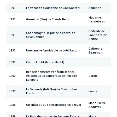
1997
La Vocation d'Adrienne de Joël Santoni
Adrienne
Madame
1993
Germinal (film) de Claude Berri
Hennebeau
Bertrade de
Charlemagne, le prince à cheval de
1993
Laon/la reine
Clive Donner
Berthe
Catherine
1992
Une famille formidable de Joël Santoni
Beaumont
1991
Contre l'oubli (film collectif)
Renseignements généraux (série),
1990
épisode Jeux dangereux de Philippe
Carole
Lefebvre
La Seconde (téléfilm) de Christopher
1990
Fanny
Frank
Marie-Pierre
1988
Un château au soleil de Robert Mazoyer
Beaufroy
1988
Le Bord des larmes de Jacques Fansten
Marie