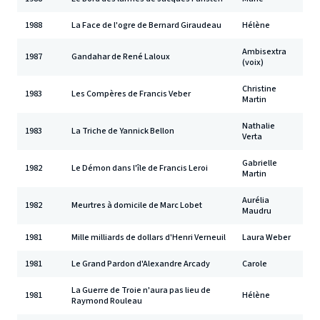
1988
La Face de l'ogre de Bernard Giraudeau
Hélène
Ambisextra
1987
Gandahar de René Laloux
(voix)
Christine
1983
Les Compères de Francis Veber
Martin
Nathalie
1983
La Triche de Yannick Bellon
Verta
Gabrielle
1982
Le Démon dans l'île de Francis Leroi
Martin
Aurélia
1982
Meurtres à domicile de Marc Lobet
Maudru
1981
Mille milliards de dollars d'Henri Verneuil
Laura Weber
1981
Le Grand Pardon d'Alexandre Arcady
Carole
La Guerre de Troie n'aura pas lieu de
1981
Hélène
Raymond Rouleau