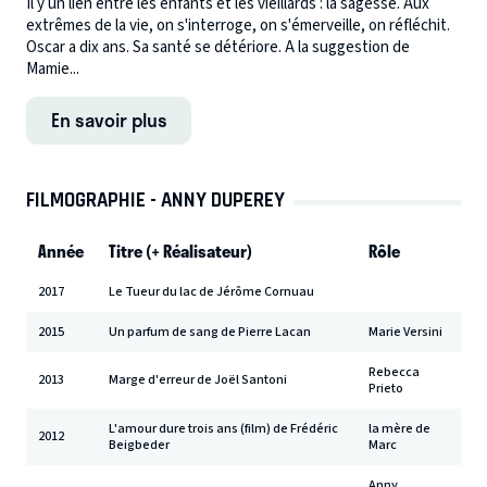
Il y un lien entre les enfants et les vieillards : la sagesse. Aux
extrêmes de la vie, on s'interroge, on s'émerveille, on réfléchit.
Oscar a dix ans. Sa santé se détériore. A la suggestion de
Mamie...
En savoir plus
FILMOGRAPHIE - ANNY DUPEREY
Année
Titre (+ Réalisateur)
Rôle
2017
Le Tueur du lac de Jérôme Cornuau
2015
Un parfum de sang de Pierre Lacan
Marie Versini
Rebecca
2013
Marge d'erreur de Joël Santoni
Prieto
L'amour dure trois ans (film) de Frédéric
la mère de
2012
Beigbeder
Marc
Anny