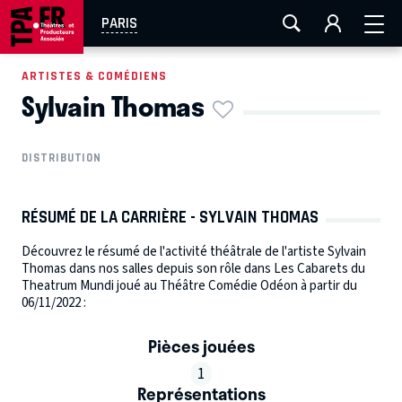
AIX-MARSEILLE
AURAY
CAEN
LA ROCHELLE
PARIS
ROUEN
TOULOUSE
FESTIVAL OFF AVIGNON
ARTISTES & COMÉDIENS
Sylvain Thomas
EN TOURNÉE
DISTRIBUTION
RÉSUMÉ DE LA CARRIÈRE - SYLVAIN THOMAS
Découvrez le résumé de l'activité théâtrale de l'artiste Sylvain
Thomas dans nos salles depuis son rôle dans Les Cabarets du
Theatrum Mundi joué au Théâtre Comédie Odéon à partir du
06/11/2022 :
Pièces jouées
1
Représentations