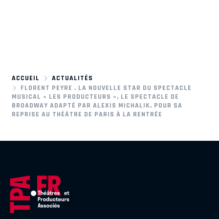
ACCUEIL
ACTUALITÉS
FLORENT PEYRE , LA NOUVELLE STAR DU SPECTACLE
MUSICAL « LES PRODUCTEURS », LE SPECTACLE DE
BROADWAY ADAPTÉ PAR ALEXIS MICHALIK, POUR SA
REPRISE AU THÉÂTRE DE PARIS À LA RENTRÉE