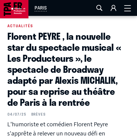
AIX-MARSEILLE
AURAY
CAEN
LA ROCHELLE
PARIS
ROUEN
TOULOUSE
FESTIVAL OFF AVIGNON
ACTUALITÉS
Florent PEYRE , la nouvelle
EN TOURNÉE
star du spectacle musical «
Les Producteurs », le
spectacle de Broadway
adapté par Alexis MICHALIK,
pour sa reprise au théâtre
de Paris à la rentrée
04/07/25
BRÈVES
L’humoriste et comédien Florent Peyre
s'apprête à relever un nouveau défi en