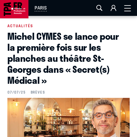
AIX-MARSEILLE
AURAY
CAEN
LA ROCHELLE
PARIS
ROUEN
TOULOUSE
FESTIVAL OFF AVIGNON
ACTUALITÉS
Michel CYMES se lance pour
EN TOURNÉE
la première fois sur les
planches au théâtre St-
Georges dans « Secret(s)
Médical »
07/07/25
BRÈVES