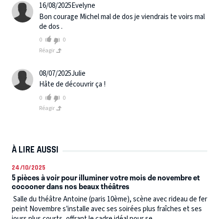
16/08/2025
Evelyne
Bon courage Michel mal de dos je viendrais te voirs mal
de dos .
0
0
Réagir
08/07/2025
Julie
Hâte de découvrir ça !
0
0
Réagir
À LIRE AUSSI
24/10/2025
5 pièces à voir pour illuminer votre mois de novembre et
cocooner dans nos beaux théâtres
Salle du théâtre Antoine (paris 10ème), scène avec rideau de fer
peint Novembre s’installe avec ses soirées plus fraîches et ses
jours plus courts, offrant le cadre idéal pour se...