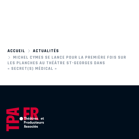
ACCUEIL
ACTUALITÉS
MICHEL CYMES SE LANCE POUR LA PREMIÈRE FOIS SUR
LES PLANCHES AU THÉÂTRE ST-GEORGES DANS
« SECRET(S) MÉDICAL »