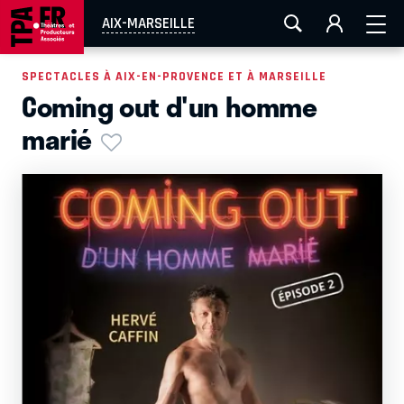
AIX-MARSEILLE
AURAY
CAEN
LA ROCHELLE
AIX-MARSEILLE
ROUEN
TOULOUSE
FESTIVAL OFF AVIGNON
SPECTACLES À AIX-EN-PROVENCE ET À MARSEILLE
Coming out d'un homme
EN TOURNÉE
marié