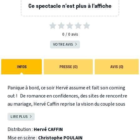
Ce spectacle n'est plus à l’affiche
0
0
avis
VOTRE AVIS
INFOS
PRESSE (0)
AVIS (0)
Panique à bord, ce soir Hervé assume et fait son coming
out ! De romance en confidences, des sites de rencontre
au mariage, Hervé Caffin reprise la vision du couple sous
toutes les coutures. Une thérapie de groupe indispensable,
LIRE PLUS
FERMER
où l'humoriste improvise aussi avec le public pour le
meilleur et pour en rire. Vous pouvez embrasser le marié !
Distribution :
Hervé CAFFIN
Mise en scène :
Christophe POULAIN