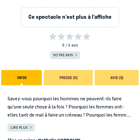
Ce spectacle n'est plus à l’affiche
0
0
avis
VOTRE AVIS
INFOS
PRESSE (0)
AVIS (0)
Savez-vous pourquoi les hommes ne peuvent-ils faire
qu'une seule chose à la fois ?
Pourquoi les femmes ont-
elles tant de mal à faire un créneau ?
Pourquoi les femmes
pensent-elles à voix haute ?
Pourquoi les hommes veulent
LIRE PLUS
FERMER
du sexe et les femmes du romantisme ?
Vous aurez la
réponse en venant découvrir cette comédie sur les petits