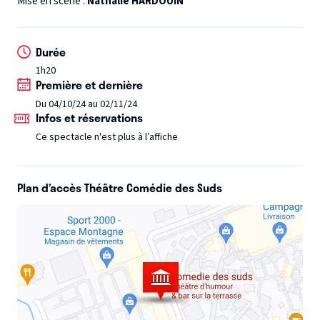
Mise en scène :
Nathalie HARDOUIN
travers du couple avec ses situations drôles et amusantes
! Pour enfin comprendre le langage de l'autre. Une
Durée
nouvelle comédie se voulant être le reflet de la vie avec
1h20
ces petits travers. Ils croquent avec délire toutes les
Première et dernière
scènes de la vie de couple.
Un spectacle d'humour
Du 04/10/24 au 02/11/24
couronné d'un succès national : plus de 500 000
Infos et réservations
spectateurs !
Ce spectacle n'est plus à l’affiche
Plan d’accès Théâtre Comédie des Suds