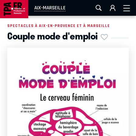
AIX-MARSEILLE
AURAY
CAEN
LA ROCHELLE
AIX-MARSEILLE
ROUEN
TOULOUSE
FESTIVAL OFF AVIGNON
SPECTACLES À AIX-EN-PROVENCE ET À MARSEILLE
Couple mode d'emploi
EN TOURNÉE