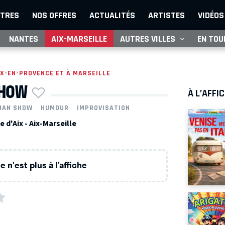
TRES
NOS OFFRES
ACTUALITÉS
ARTISTES
VIDÉOS
NANTES
AIX-MARSEILLE
AUTRES VILLES
EN TOU
IX-EN-PROVENCE ET À MARSEILLE
SHOW
À L’AFFI
MAN SHOW
HUMOUR
IMPROVISATION
d'Aix - Aix-Marseille
 n'est plus à l’affiche