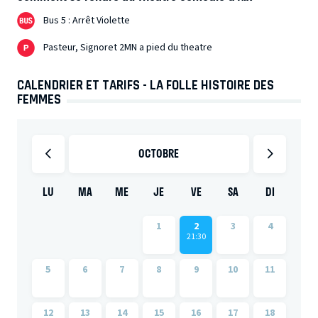
Bus 5 : Arrêt Violette
Pasteur, Signoret 2MN a pied du theatre
CALENDRIER ET TARIFS - LA FOLLE HISTOIRE DES
FEMMES
OCTOBRE
LU
MA
ME
JE
VE
SA
DI
1
2
3
4
21:30
5
6
7
8
9
10
11
12
13
14
15
16
17
18