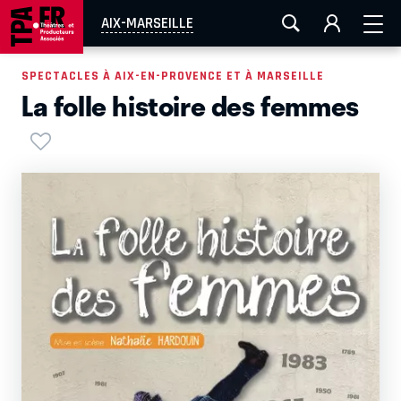
AIX-MARSEILLE
AURAY
CAEN
LA ROCHELLE
AIX-MARSEILLE
ROUEN
TOULOUSE
FESTIVAL OFF AVIGNON
SPECTACLES À AIX-EN-PROVENCE ET À MARSEILLE
La folle histoire des femmes
EN TOURNÉE