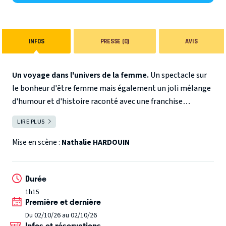
INFOS
PRESSE (0)
AVIS
Un voyage dans l'univers de la femme.
Un spectacle sur
le bonheur d'être femme mais également un joli mélange
d'humour et d'histoire raconté avec une franchise
décapante.
Au travers des scènes de la vie quotidienne ce
LIRE PLUS
FERMER
spectacle retracent, pour vous, l'évolution de la condition
féminine en France de 1944 à nos jours.
Mise en scène :
Nathalie HARDOUIN
Durée
1h15
Première et dernière
Du 02/10/26 au 02/10/26
Infos et réservations