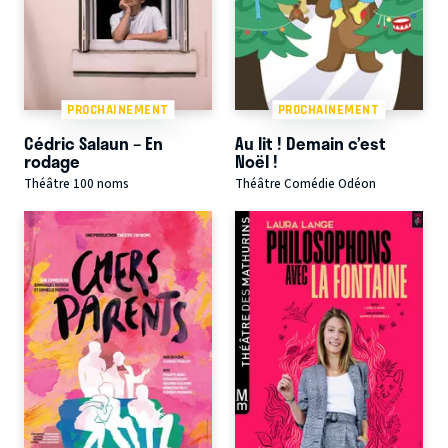
PROCHAINEMENT
PROCHAINEMENT
Cédric Salaun – En
Au lit ! Demain c’est
rodage
Noël !
Théâtre 100 noms
Théâtre Comédie Odéon