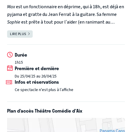
Max
est un fonctionnaire en déprime, qui à 18h, est déjà en
pyjama et gratte du Jean Ferrat à la guitare. Sa femme
Sophie
est prête à tout pour l’aider (en ranimant au
passage sa libido tombée au plus bas !).
Psychothérapie,
LIRE PLUS
FERMER
gingembre, reconversion et discussions sont au menu.
Entre la meilleure amie coincée qu’elle appelle au secours
pour secouer le mari, et son psy entreprenant qui aimerait
Durée
bien remplacer Max le temps d’une soirée, Sophie va
1h15
Première et dernière
devoir redoubler d’effort pour redonner à Max l'envie
d'avoir envie.
Du 25/04/25 au 26/04/25
Infos et réservations
Ce spectacle n'est plus à l’affiche
Plan d’accès Théâtre Comédie d'Aix