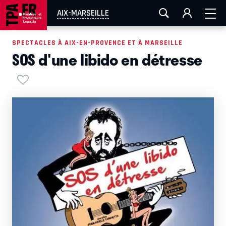
AIX-MARSEILLE
AURAY
CAEN
LA ROCHELLE
AIX-MARSEILLE
ROUEN
TOULOUSE
FESTIVAL OFF AVIGNON
SPECTACLES À AIX-EN-PROVENCE ET À MARSEILLE
SOS d'une libido en détresse
EN TOURNÉE