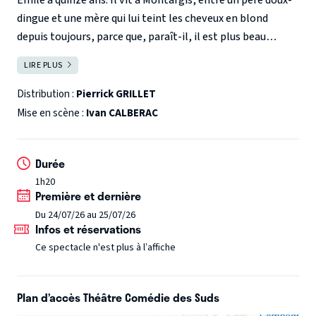
dingue et une mère qui lui teint les cheveux en blond
depuis toujours, parce que, paraît-il, il est plus beau
comme ça. Quand la fille qui lui plaît plus que tout l’invite
LIRE PLUS
FERMER
à Venise pour les vacances, il est fou de joie. Seul
problème, ses parents décident de l’accompagner en
Distribution :
Pierrick GRILLET
caravane…
Adapté de son propre roman, l’auteur de «
Mise en scène :
Ivan CALBERAC
L’étudiante et Monsieur Henri » vous convie à un
formidable voyage, entre humour et émotion, où rien ne
Durée
se passera comme prévu, mais où Venise, elle, sera au
1h20
rendez-vous.
Première et dernière
Du 24/07/26 au 25/07/26
Infos et réservations
Ce spectacle n'est plus à l’affiche
Plan d’accès Théâtre Comédie des Suds