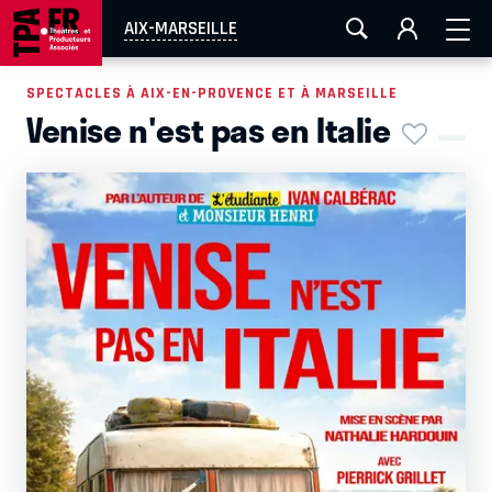
AIX-MARSEILLE
AURAY
CAEN
LA ROCHELLE
AIX-MARSEILLE
ROUEN
TOULOUSE
FESTIVAL OFF AVIGNON
SPECTACLES À AIX-EN-PROVENCE ET À MARSEILLE
Venise n'est pas en Italie
EN TOURNÉE