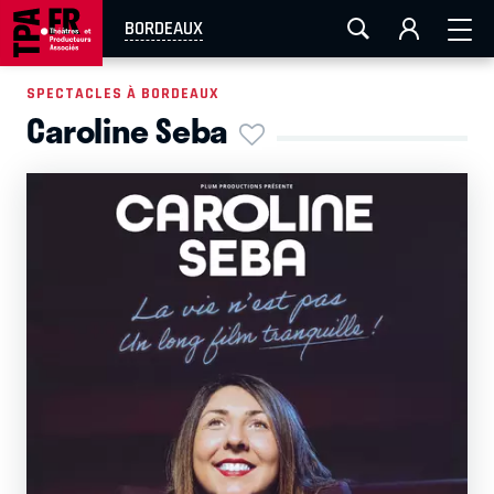
AIX-MARSEILLE
AURAY
CAEN
LA ROCHELLE
BORDEAUX
ROUEN
TOULOUSE
FESTIVAL OFF AVIGNON
SPECTACLES À BORDEAUX
Caroline Seba
EN TOURNÉE