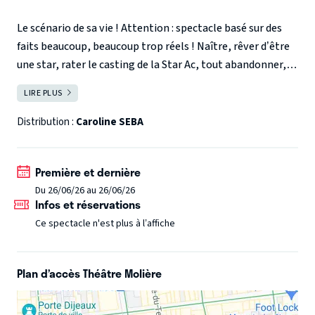
Le scénario de sa vie ! Attention : spectacle basé sur des
faits beaucoup, beaucoup trop réels ! Naître, rêver d’être
une star, rater le casting de la Star Ac, tout abandonner,
vous raconter tout ça sur scène : check !
Après 8 années
LIRE PLUS
FERMER
en tant que GO et cheffe de village en club de vacances,
elle décide de tout quitter (enfin, le covid l’a bien aidée) et
Distribution :
Caroline SEBA
de se lancer sur scène. Elle enchaîne les premières parties
(Marianne James, Arnaud Demanche, Booder, Karine
Première et dernière
Dubernet…) et les plateaux d’artistes.
En juin 2022, elle
Du 26/06/26 au 26/06/26
remporte le Prix du Public du Concours National
Infos et réservations
Kandidator puis de nombreux prix (Festival Rire sans
Ce spectacle n'est plus à l’affiche
Frontières, Festival Poul’rire 2023…), depuis, elle sillonne
les routes de France au sein des théâtres et Comedy Club
pour peaufiner son jeu et son spectacle. 2026 est
Plan d’accès Théâtre Molière
synonyme d’une nouvelle aventure : Caroline Seba repart
en tournée !