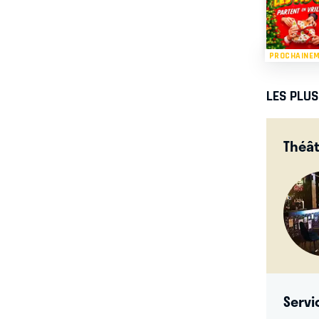
PROCHAINE
LES PLU
Théât
Servi