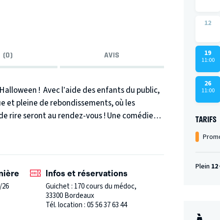
12
19
 (0)
AVIS
11:00
26
d’Halloween ! Avec l’aide des enfants du public,
11:00
ue et pleine de rebondissements, où les
s de rire seront au rendez-vous ! Une comédie
TARIFS
Promo
Plein
12 
nière
Infos et réservations
/26
Guichet : 170 cours du médoc,
33300 Bordeaux
Tél. location : 05 56 37 63 44