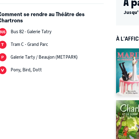
À p
Jusqu'
Comment se rendre au Théâtre des
Chartrons
Bus 82 - Galerie Tatry
À L’AFFI
Tram C - Grand Parc
Galerie Tarty / Beaujon (METPARK)
Pony, Bird, Dott