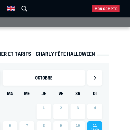
MON COMPTE
ER ET TARIFS - CHARLY FÊTE HALLOWEEN
OCTOBRE
MA
ME
JE
VE
SA
DI
1
2
3
4
6
7
8
9
10
11
11:00