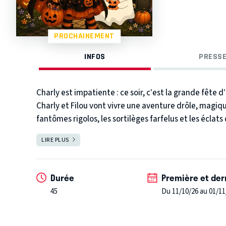
PROCHAINEMENT
INFOS
PRESSE
Charly est impatiente : ce soir, c’est la grande fête 
Charly et Filou vont vivre une aventure drôle, magiq
fantômes rigolos, les sortilèges farfelus et les éclat
participative pour les petits monstres de 3 à 10 ans.
LIRE PLUS
FERMER
Durée
Première et der
45
Du 11/10/26 au 01/11