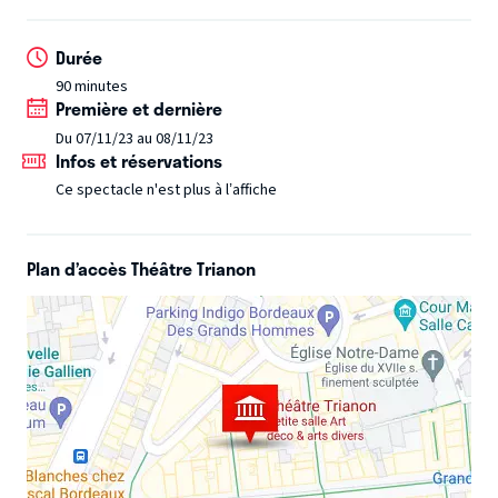
siècle.
Si vous connaissez le personnage Clément Freze par sa
Si la question posée dans le spectacle, est celle de notre
chaîne YouTube, alors vous savez d'ores et déjà que vous
Durée
rapport à la mort, le contenu de la séance reste un secret
aurez affaire à un spectacle unique!
90 minutes
bien gardé.
Première et dernière
Du 07/11/23 au 08/11/23
Infos et réservations
Ce spectacle n'est plus à l’affiche
Plan d’accès Théâtre Trianon