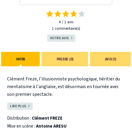
4
1
avis
1 commentaire(s)
VOTRE AVIS
INFOS
PRESSE (0)
AVIS (1)
Clément Freze, l’illusionniste psychologique, héritier du
mentalisme à l’anglaise, est désormais en tournée avec
son premier spectacle.
LIRE PLUS
FERMER
L’illusion et la psychologie rencontrent le mystère et
l'occulte, dans cette séance à couper le souffle
Distribution :
Clément FREZE
ressuscitant le spiritisme traditionnel du début du XXème
Mise en scène :
Antoine ARESU