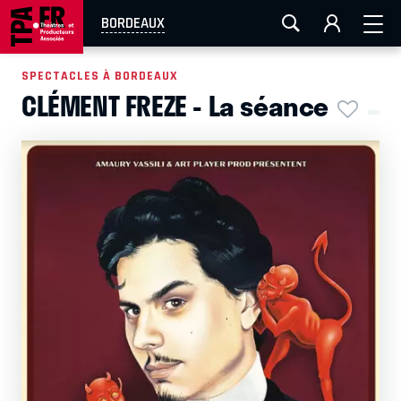
AIX-MARSEILLE
AURAY
CAEN
LA ROCHELLE
BORDEAUX
ROUEN
TOULOUSE
FESTIVAL OFF AVIGNON
SPECTACLES À BORDEAUX
CLÉMENT FREZE - La séance
EN TOURNÉE