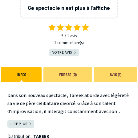
Ce spectacle n'est plus à l’affiche
5
1
avis
1 commentaire(s)
VOTRE AVIS
INFOS
PRESSE (0)
AVIS (1)
Dans son nouveau spectacle, Tareek aborde avec légèreté
sa vie de père célibataire divorcé. Grâce à son talent
d'improvisation, il interagit constamment avec son
public, créant ainsi un spectacle unique à chaque
LIRE PLUS
FERMER
représentation.
Son charisme sur scène, son sens de l'humour et de
Distribution :
TAREEK