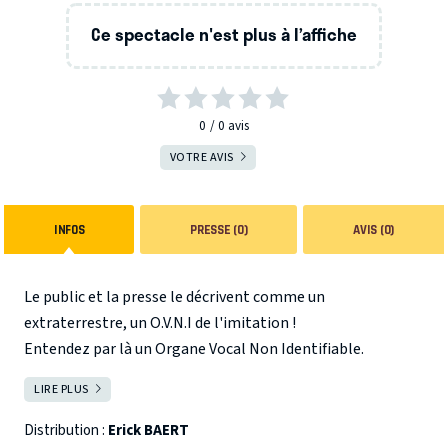
Ce spectacle n'est plus à l’affiche
0
0
avis
VOTRE AVIS
INFOS
PRESSE (0)
AVIS (0)
Le public et la presse le décrivent comme un
extraterrestre, un O.V.N.I de l'imitation !
Entendez par là un Organe Vocal Non Identifiable.
LIRE PLUS
FERMER
Erick Baert
nous propose une palette d'imitations allant
du castra Farinelli à AC/DC, en passant par Céline Dion ou
Distribution :
Erick BAERT