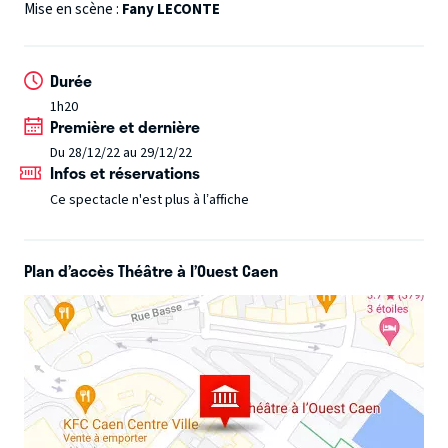
encore Joe Cocker. Un feu d'artifice vocal qui explose à la
Mise en scène :
Fany LECONTE
vitesse du son. Une véritable performance dans laquelle
Erick associe les voix et la gestuelle avec beaucoup
Durée
d'humour comme Julio Iglesias dans la peau de Chantal
1h20
Goya et JoeyStarr en baby-sitter de vos enfants, mais aussi
Première et dernière
de grands moments d'émotion... Venez revivre les concerts
Du 28/12/22 au 29/12/22
de Johnny Hallyday, Coldplay, Dire Straits, ZZ Top, The
Infos et réservations
Cure ou encore Dépêche Mode...
Ce spectacle n'est plus à l’affiche
Plan d’accès Théâtre à l’Ouest Caen