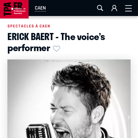
AIX-MARSEILLE
AURAY
CAEN
LA ROCHELLE
CAEN
ROUEN
TOULOUSE
FESTIVAL OFF AVIGNON
SPECTACLES À CAEN
ERICK BAERT - The voice’s
EN TOURNÉE
performer