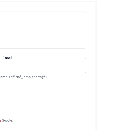
Email
Jamais affiché, jamais partagé !
e
Google.