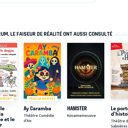
UM, LE FAISEUR DE RÉALITÉ ONT AUSSI CONSULTÉ
NEMENT
PROCHAINEMENT
le
Ay Caramba
HAMSTER
Le port
la
d'histo
Théâtre Comédie
Kimaimemesuive
e et le
d'Aix
Théâtre 
r
Salinières