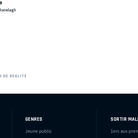
e
 Ranelagh
R DE RÉALITÉ
GENRES
SORTIR MAL
Jeune public
1ers aux pre