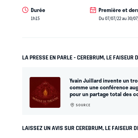
lors d’une conférence-spectacle, d’interroger le fo
---
Durée
Première et der
questionner la nature multiple de la réalité. Le cer
Sans entracte. A partir de 12 ans.
1h15
Du 07/07/22 au 30/07
perceptions, de notre identité, demeure cet organe à
plupart d’entre nous.
Ce spectacle, à travers des ex
transmettre au public les dernières connaissances sc
de débattre simplement des récentes découvertes d
LA PRESSE EN PARLE - CEREBRUM, LE FAISEUR D
Yvain Juillard invente un tr
comme une conférence augm
pour un partage total des 
SOURCE
LAISSEZ UN AVIS SUR CEREBRUM, LE FAISEUR D