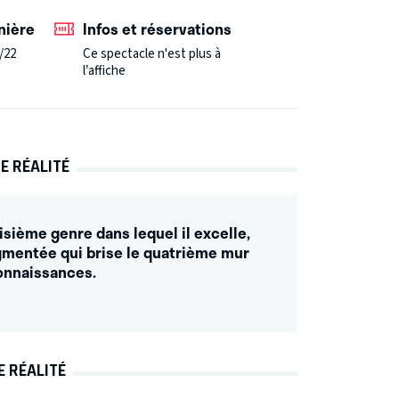
nctionnement de notre cerveau afin de
nière
Infos et réservations
veau, siège de notre mémoire, de nos
/22
Ce spectacle n'est plus à
 la fois intime, mystérieux car méconnu par la
l’affiche
périences simples et ludiques, désire
ientifiques en la matière. Une occasion unique
es neurosciences.
---
E RÉALITÉ
oisième genre dans lequel il excelle,
entée qui brise le quatrième mur
connaissances.
E RÉALITÉ