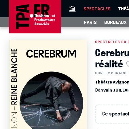
SPECTACLES
THÉÂ
PARIS
BORDEAUX
SPECTACLES DU 
Cerebru
réalité
CONTEMPORAINS
Théâtre Avignon 
De
Yvain JUILLA
Ce spectacle