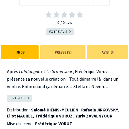
0
0
avis
VOTRE AVIS
INFOS
PRESSE (5)
AVIS (0)
Après
Lalalangue
et
Le Grand Jour
, Frédérique Voruz
présente sa nouvelle création.
Tout démarre là : dans un
ventre. Enfin quand ça démarre… Stella et Neven
n’arrivent pas à avoir d’enfant. Commencent les
LIRE PLUS
FERMER
protocoles, les espoirs qui vacillent, les médecins, les
Bonnes Fées pas si bonnes que ça, mais toujours, au milieu
Distribution :
Salomé DIÉNIS-MEULIEN
,
Rafaela JIRKOVSKY
,
Eliot MAUREL
,
Frédérique VORUZ
,
Yuriy ZAVALNYOUK
de cela, le désir « d’amener un petit bébé sur la terre qu’on
va aimer plus que tout ». Et la Terre, comment elle a été
Mise en scène :
Frédérique VORUZ