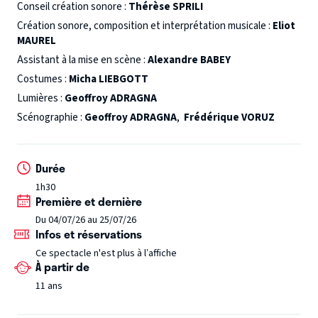
créée la Terre ? Ne serait-ce pas de la science-fiction de
Conseil création sonore :
Thérèse SPRILI
pouvoir fabriquer un enfant ?
CHIMÈRE
est une épopée
Création sonore, composition et interprétation musicale :
Eliot
MAUREL
intime sur la création de la vie, un conte saupoudré
Assistant à la mise en scène :
Alexandre BABEY
d’humour noir, une histoire moderne et universelle.
Costumes :
Micha LIEBGOTT
Lumières :
Geoffroy ADRAGNA
Scénographie :
Geoffroy ADRAGNA
,
Frédérique VORUZ
Durée
1h30
Première et dernière
Du 04/07/26 au 25/07/26
Infos et réservations
Ce spectacle n'est plus à l’affiche
À partir de
11 ans