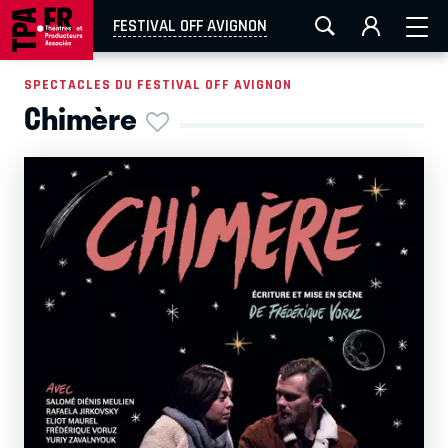
AIX-MARSEILLE
AURAY
CAEN
LA ROCHELLE
FESTIVAL OFF AVIGNON
ROUEN
TOULOUSE
FESTIVAL OFF AVIGNON
SPECTACLES DU FESTIVAL OFF AVIGNON
Chimère
EN TOURNÉE