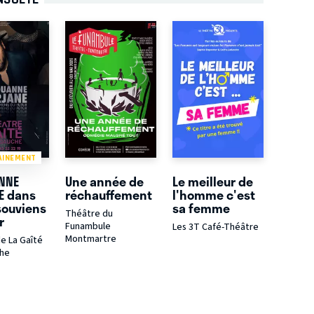
AINEMENT
NNE
Une année de
Le meilleur de
E dans
réchauffement
l'homme c'est
souviens
sa femme
Théâtre du
r
Funambule
Les 3T Café-Théâtre
Montmartre
e La Gaîté
che