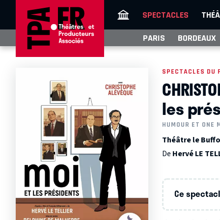
SPECTACLES
THÉÂ
PARIS
BORDEAUX
SPECTACLES DU 
CHRISTO
les pré
HUMOUR ET ONE 
Théâtre le Buffo
De
Hervé LE TEL
Ce spectacle