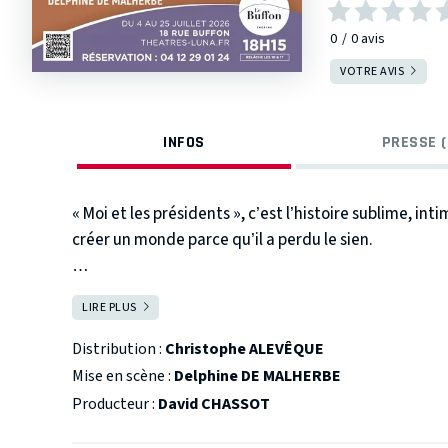
0
0
avis
VOTRE AVIS
INFOS
PRESSE (
« Moi et les présidents », c’est l’histoire sublime, in
créer un monde parce qu’il a perdu le sien.
Une porte ouverte à une humanité bouleversante et 
LIRE PLUS
FERMER
On jubile, on est en empathie, on rit, on est émus, mie
Distribution :
Christophe ALEVÊQUE
Mise en scène :
Delphine DE MALHERBE
Et grâce au magistral prix Goncourt Hervé le Tellier q
Producteur :
David CHASSOT
Christophe Alévêque dont l’univers s’élargit encore et 