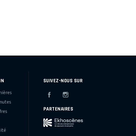
IN
SUIVEZ-NOUS SUR
mières
Facebook
Instagram
inutes
PARTENAIRES
fres
s
lité