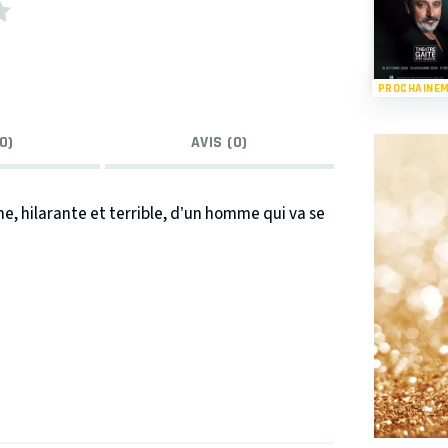
PROCHAINE
0)
AVIS (0)
time, hilarante et terrible, d’un homme qui va se
dévastatrice.
ux : on rêve.
ui signe ce texte, grâce à notre génial
toujours, on revisite aussi l’histoire.