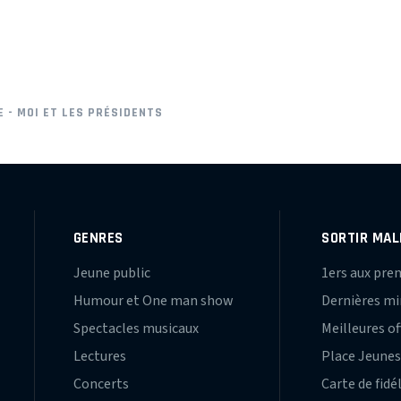
 - MOI ET LES PRÉSIDENTS
GENRES
SORTIR MAL
Jeune public
1ers aux pre
Humour et One man show
Dernières m
Spectacles musicaux
Meilleures of
Lectures
Place Jeune
Concerts
Carte de fidé