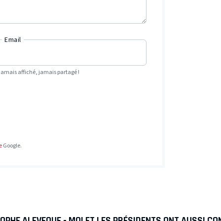
Email
Jamais affiché, jamais partagé !
e
Google.
OPHE ALEVEQUE - MOI ET LES PRÉSIDENTS ONT AUSSI C