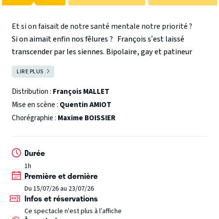
Et si on faisait de notre santé mentale notre priorité ?
Si on aimait enfin nos fêlures ?
François s’est laissé
transcender par les siennes. Bipolaire, gay et patineur
artistique, c’est avec humour et une sincérité désarmante
LIRE PLUS
FERMER
qu’il nous livre ses chutes et ses coups d’éclat.
Vous y
retrouverez les rêves fous, les moments où l’on croit
Distribution :
François MALLET
l’être et ces personnages tendres ou détonnants qui font
Mise en scène :
Quentin AMIOT
rire autant que grimacer.
La folle envie d’être toujours
Chorégraphie :
Maxime BOISSIER
plus soi.
Vous y retrouverez sûrement des connaissances.
C’est peut-être même un peu votre histoire. Dans les deux
Durée
cas, n’agissez pas seul.e.
Heureux soient les fêlés car ils
laisseront passer la lumière !
1h
Première et dernière
Du 15/07/26 au 23/07/26
Infos et réservations
Ce spectacle n'est plus à l’affiche