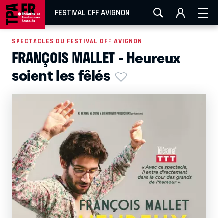
AIX-MARSEILLE
AURAY
CAEN
LA ROCHELLE
FESTIVAL OFF AVIGNON
ROUEN
TOULOUSE
FESTIVAL OFF AVIGNON
SPECTACLES DU FESTIVAL OFF AVIGNON
FRANÇOIS MALLET - Heureux
EN TOURNÉE
soient les fêlés