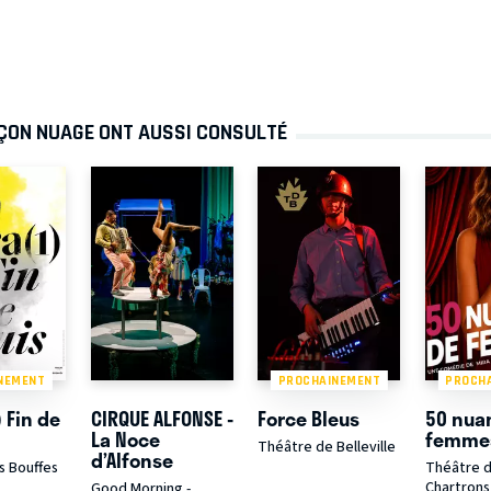
RÇON NUAGE ONT AUSSI CONSULTÉ
NEMENT
PROCHAINEMENT
PROCH
) Fin de
CIRQUE ALFONSE -
Force Bleus
50 nua
La Noce
femme
Théâtre de Belleville
d’Alfonse
s Bouffes
Théâtre 
Chartrons
Good Morning -