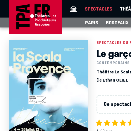
SPECTACLES
THÉÂ
PARIS
BORDEAUX
SPECTACLES DU 
Le garç
CONTEMPORAINS
Théâtre La Scal
De
Ethan OLIEL
Ce spectacle
5
2
avis