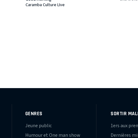
Caramba Culture LIve
GENRES
SORTIR MAL
Jeune public
1ers aux pre
Humour et One man show
Dernières m