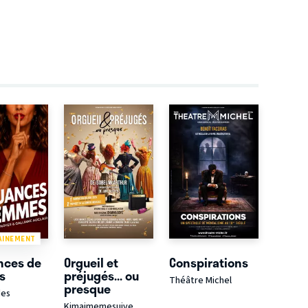
AINEMENT
nces de
Orgueil et
Conspirations
s
préjugés... ou
Théâtre Michel
presque
des
Kimaimemesuive