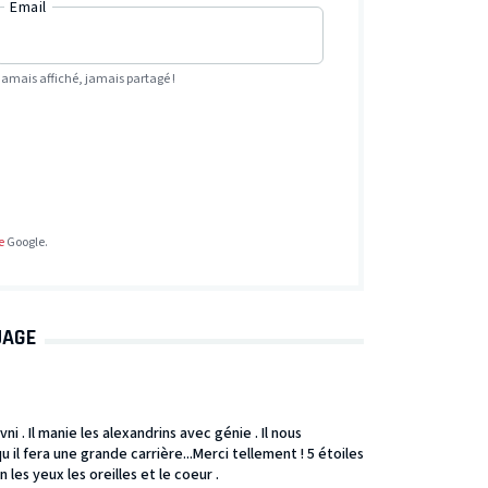
Email
Jamais affiché, jamais partagé !
e
Google.
UAGE
ni . Il manie les alexandrins avec génie . Il nous
u il fera une grande carrière...Merci tellement ! 5 étoiles
 les yeux les oreilles et le coeur .