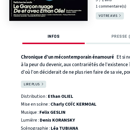
1 commentaire(s)
VOTRE AVIS
INFOS
PRESSE (
Chronique d’un mécontemporain énamouré
Et si 
à la peur du devenir, aux contrariétés de l’existence 
d’où l’on déciderait de ne plus rien faire de sa vie, pour
sublimer, le célébrer : voilà ce que pensait avoir réuss
LIRE PLUS
FERMER
Jusqu’au jour où l’amour, se baladant sous son nuage, 
scène poétique, sensible et bouleversant
Tout publi
Distribution :
Ethan OLIEL
Mise en scène :
Charly COÏC KERMOAL
Musique :
Felix GESLIN
Lumière :
Denis KORANSKY
Scénographie :
Léa TUBIANA