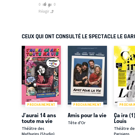
0
0
Réagir
CEUX QUI ONT CONSULTÉ LE SPECTACLE LE GA
PROCHAINEMENT
PROCHAINEMENT
PROCHAI
J'aurai 14 ans
Amis pour la vie
Ça ira (1
toute ma vie
Louis
Tête d'Or
Théâtre des
Théâtre de
Mathurins (Studio)
Parisiens