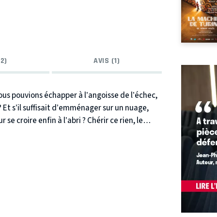
2)
AVIS (1)
nous pouvions échapper à l’angoisse de l’échec,
? Et s’il suffisait d’emménager sur un nuage,
 se croire enfin à l’abri ? Chérir ce rien, le
i un garçon pour se mettre à l’abri de la réalité.
l’oblige à se pencher vers la vie. Un seul en
c
PRODUCTION LUCERNAIRE, SWITCH AGENCY