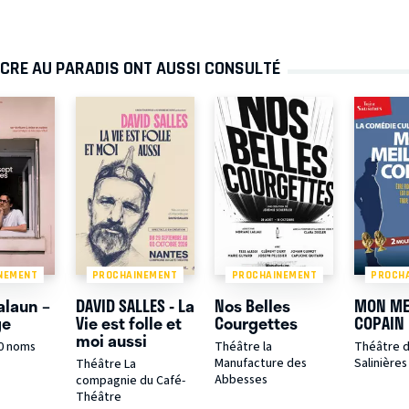
NCRE AU PARADIS ONT AUSSI CONSULTÉ
NEMENT
PROCHAINEMENT
PROCHAINEMENT
PROCH
alaun –
DAVID SALLES - La
Nos Belles
MON ME
ge
Vie est folle et
Courgettes
COPAIN
moi aussi
0 noms
Théâtre la
Théâtre 
Manufacture des
Salinières
Théâtre La
Abbesses
compagnie du Café-
Théâtre