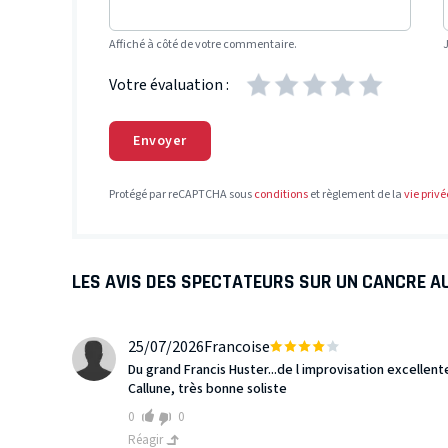
Affiché à côté de votre commentaire.
Votre évaluation :
Envoyer
Protégé par reCAPTCHA sous
conditions
et règlement de la
vie privé
LES AVIS DES SPECTATEURS SUR UN CANCRE A
25/07/2026
Francoise
Du grand Francis Huster...de l improvisation excellent
Callune, très bonne soliste
0
0
Réagir