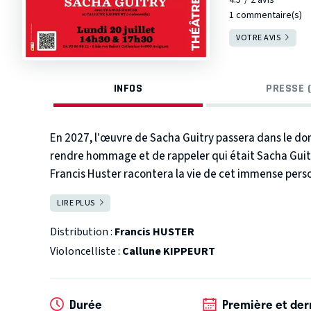
1 commentaire(s)
VOTRE AVIS
INFOS
PRESSE (
En 2027, l’œuvre de Sacha Guitry passera dans le dom
rendre hommage et de rappeler qui était Sacha Guit
Francis Huster racontera la vie de cet immense per
chacun par les respirations musicales de sa complic
LIRE PLUS
FERMER
internationale : l’enfance avec son père Lucien, les 
Jacqueline Delubac, Geneviève de Séréville, Lana Marc
Distribution :
Francis HUSTER
l’occupation mais aussi tout ce qui a composé son œuv
Violoncelliste :
Callune KIPPEURT
Avec le plateau nu comme seul décor, Francis Huster 
passionné et engagé comme il l’a fait pour Albert Ca
par Albin Michel en Septembre 2026.
Durée
Première et der