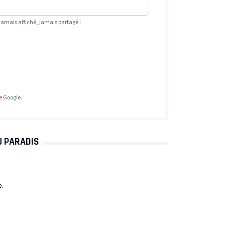
Jamais affiché, jamais partagé !
e
Google.
U PARADIS
e.