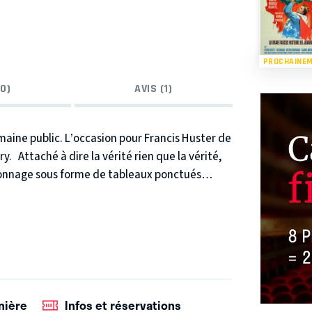
PROCHAINE
0)
AVIS (1)
aine public. L’occasion pour Francis Huster de
ry.
Attaché à dire la vérité rien que la vérité,
sonnage sous forme de tableaux ponctués
e Callune Kippeurt, violoncelliste de renommée
5 épouses – Charlotte Lysès, Yvonne Printemps,
oni -, la passion avec Arletty, la guerre et
re (le cinéma, le théâtre, l’écriture, …).
racontera toutes ces histoires en acteur
mus et Molière.
Le texte du spectacle sera publié
nière
Infos et réservations