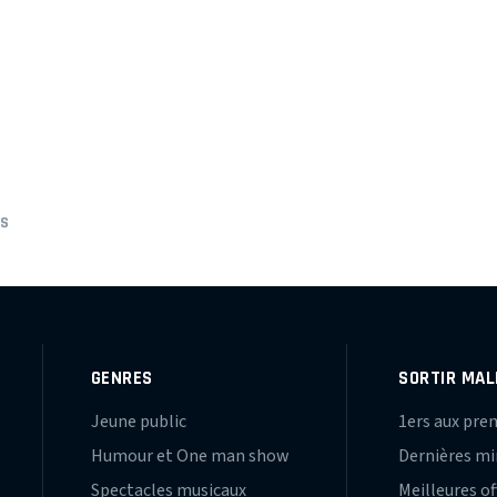
IS
GENRES
SORTIR MAL
Jeune public
1ers aux pre
Humour et One man show
Dernières m
Spectacles musicaux
Meilleures of