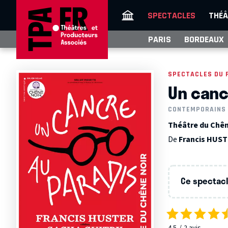
SPECTACLES
THÉÂ
PARIS
BORDEAUX
SPECTACLES DU 
Un canc
CONTEMPORAINS
Théâtre du Chêne
De
Francis HUS
Ce spectacle
4.5
2
avis