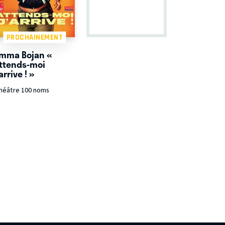
PROCHAINEMENT
mma Bojan «
ttends-moi
’arrive ! »
héâtre 100 noms