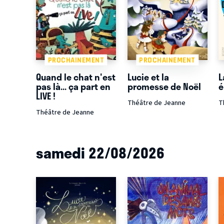
PROCHAINEMENT
PROCHAINEMENT
Quand le chat n'est
Lucie et la
L
pas là... ça part en
promesse de Noël
é
LIVE !
Théâtre de Jeanne
T
Théâtre de Jeanne
samedi 22/08/2026