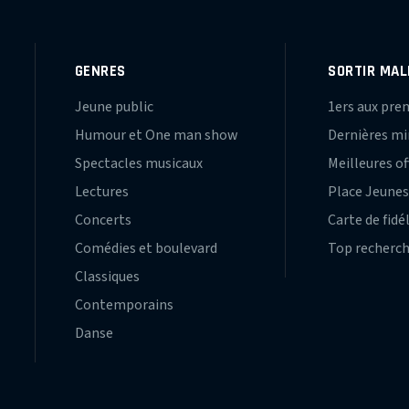
GENRES
SORTIR MAL
Jeune public
1ers aux pre
Humour et One man show
Dernières m
Spectacles musicaux
Meilleures of
Lectures
Place Jeune
Concerts
Carte de fidé
Comédies et boulevard
Top recherc
Classiques
Contemporains
Danse