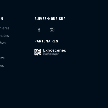
IN
SUIVEZ-NOUS SUR
mières
Facebook
Instagram
inutes
PARTENAIRES
fres
s
lité
hes