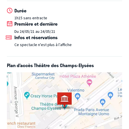
Sonate op 102 n°1 (Andante et Allegro vivace)
Durée
Sonate op 102 n°2 (Adagio con molto sentimento
d’affetto)
1h15 sans entracte
Première et dernière
Symphonie n° 9: Hymne à la joie et coda
Du 24/05/21 au 24/05/21
Infos et réservations
Ce spectacle n'est plus à l’affiche
Plan d’accès Théâtre des Champs-Elysées