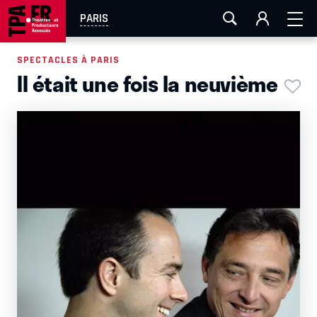
AIX-MARSEILLE
AURAY
CAEN
LA ROCHELLE
PARIS
ROUEN
TOULOUSE
FESTIVAL OFF AVIGNON
SPECTACLES À PARIS
Il était une fois la neuvième
EN TOURNÉE