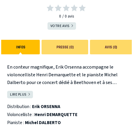
0
0
avis
VOTRE AVIS
INFOS
PRESSE (0)
AVIS (0)
En conteur magnifique, Erik Orsenna accompagne le
violoncelliste Henri Demarquette et le pianiste Michel
Dalberto pour ce concert dédié à Beethoven et à ses
sonates.
PROGRAMME :
Beethoven Sonate op 102 n°
LIRE PLUS
FERMER
2: (Allegro con brio)
Sonate op 5 n° 2 (Allegro molto piu tosto presto).
Distribution :
Erik ORSENNA
Marche Funèbre extrait de la Symphonie « Eroic »
Violoncelliste :
Henri DEMARQUETTE
Sonate « Clair de Lune » (Adagio sostenuto)
Pianiste :
Michel DALBERTO
Sonate op 69 n° 3 (adagio cantabile et Allegro vivace)