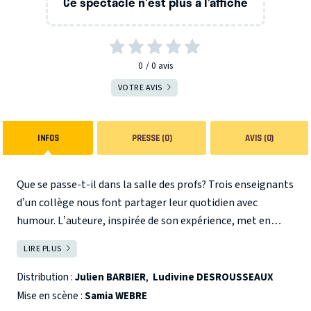
Ce spectacle n'est plus à l’affiche
0
0
avis
VOTRE AVIS
INFOS
PRESSE (0)
AVIS (0)
Que se passe-t-il dans la salle des profs? Trois enseignants
d’un collège nous font partager leur quotidien avec
humour. L’auteure, inspirée de son expérience, met en
scène les tensions, angoisses, conflits des enseignants à
LIRE PLUS
FERMER
travers des situations toutes aussi comiques et absurdes
les unes que les autres. Mieux vaut en rire qu'en pleurer...
Distribution :
Julien BARBIER
,
Ludivine DESROUSSEAUX
Attention ! Déconseillé aux profs sans humour. Durée : 80
Mise en scène :
Samia WEBRE
min