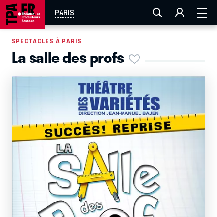
AIX-MARSEILLE
AURAY
CAEN
LA ROCHELLE
PARIS
ROUEN
TOULOUSE
FESTIVAL OFF AVIGNON
SPECTACLES À PARIS
La salle des profs
EN TOURNÉE