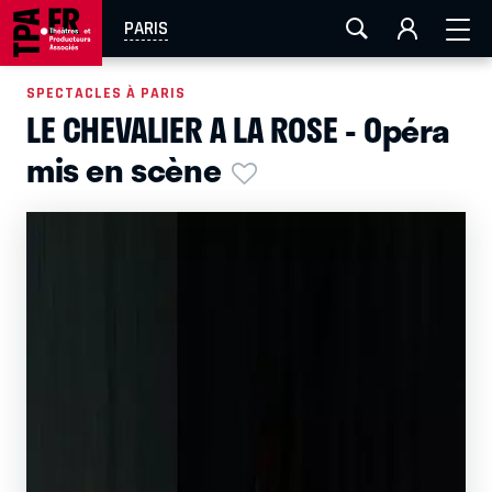
AIX-MARSEILLE
AURAY
CAEN
LA ROCHELLE
PARIS
ROUEN
TOULOUSE
FESTIVAL OFF AVIGNON
SPECTACLES À PARIS
LE CHEVALIER A LA ROSE - Opéra
EN TOURNÉE
mis en scène