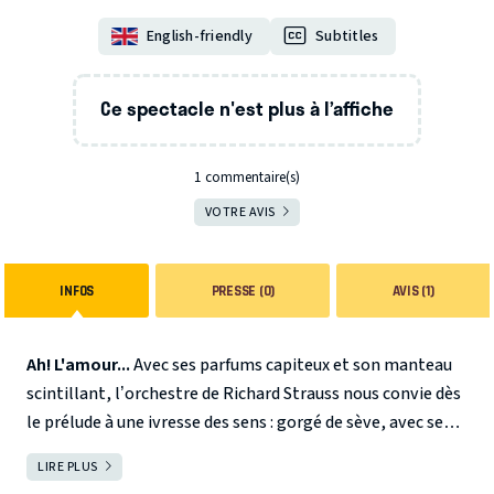
English-friendly
Subtitles
Ce spectacle n'est plus à l’affiche
1 commentaire(s)
VOTRE AVIS
INFOS
PRESSE (0)
AVIS (1)
Ah! L'amour...
Avec ses parfums capiteux et son manteau
scintillant, l’orchestre de Richard Strauss nous convie dès
le prélude à une ivresse des sens : gorgé de sève, avec ses
cordes caressantes, ses cuivres gonflés d’ardeur, il exprime
LIRE PLUS
FERMER
jusque dans ses soupirs les plaisirs de la nuit enflammée