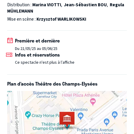
que vient de vivre la Maréchale et son jeune amant
Distribution :
Marina VIOTTI
,
Jean-Sébastien BOU
,
Regula
MÜHLEMANN
Octavian.
Représentation en audiodescription
le 24
mai.
Mise en scène :
Krzysztof WARLIKOWSKI
Première et dernière
Du 21/05/25 au 05/06/25
Infos et réservations
Ce spectacle n'est plus à l’affiche
Plan d’accès Théâtre des Champs-Elysées