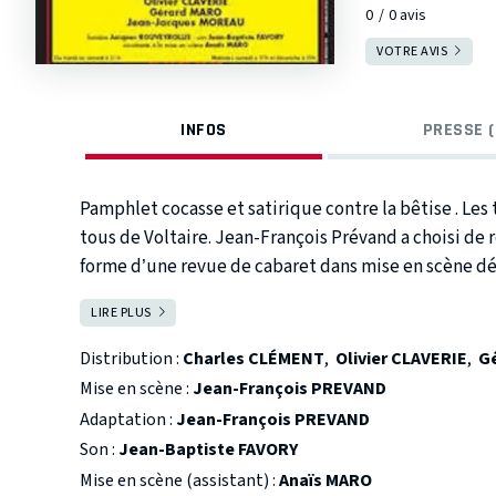
0
0
avis
VOTRE AVIS
INFOS
PRESSE (
Pamphlet cocasse et satirique contre la bêtise . Les
tous de Voltaire. Jean-François Prévand a choisi de réunir quelques-uns de ces brûlots sous la
forme d’une revue de cabaret dans mise en scène d
quatre comédiens pour porter haut la parole de Volt
LIRE PLUS
FERMER
Distribution :
Charles CLÉMENT
,
Olivier CLAVERIE
,
G
Mise en scène :
Jean-François PREVAND
Adaptation :
Jean-François PREVAND
Son :
Jean-Baptiste FAVORY
Mise en scène (assistant) :
Anaïs MARO