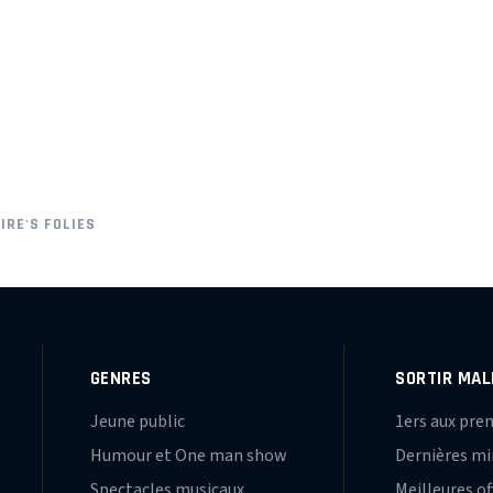
IRE'S FOLIES
GENRES
SORTIR MAL
Jeune public
1ers aux pre
Humour et One man show
Dernières m
Spectacles musicaux
Meilleures of