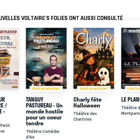
UVELLES VOLTAIRE'S FOLIES ONT AUSSI CONSULTÉ
PROCHAINEMENT
PROCHAINEMENT
PROCH
UR
TANGUY
Charly fête
LE PLA
E /
PASTUREAU - Un
Halloween
Théâtre d
 -
monde hostile
Montparn
Théâtre des
pour un coeur
Chartrons
tendre
Petit
sse
Théâtre Comédie
d'Aix