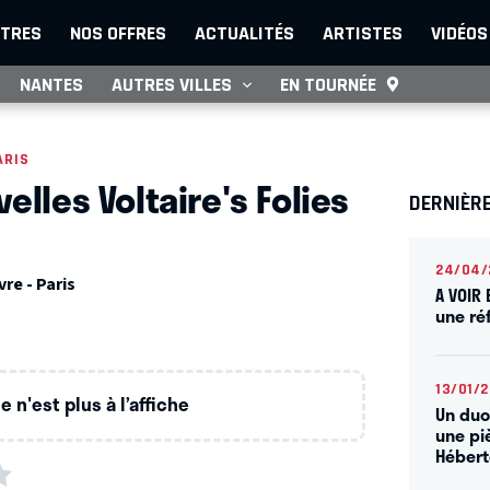
TRES
NOS OFFRES
ACTUALITÉS
ARTISTES
VIDÉOS
NANTES
AUTRES VILLES
EN TOURNÉE
ARIS
elles Voltaire's Folies
DERNIÈRE
24/04/
re - Paris
A VOIR 
une ré
13/01/
 n'est plus à l’affiche
Un duo
une pi
Hébert