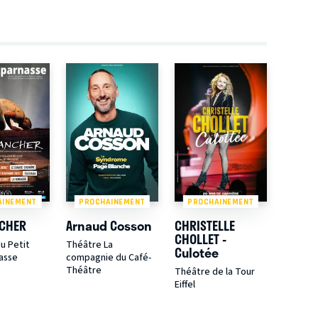
AINEMENT
PROCHAINEMENT
PROCHAINEMENT
NCHER
Arnaud Cosson
CHRISTELLE
CHOLLET -
u Petit
Théâtre La
Culotée
asse
compagnie du Café-
Théâtre
Théâtre de la Tour
Eiffel