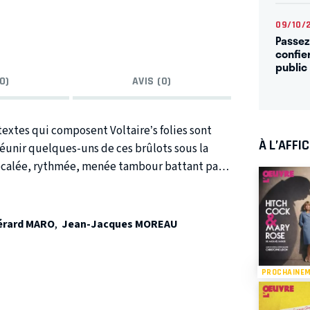
09/10/
Passez
confie
public
0)
AVIS (0)
 textes qui composent Voltaire’s folies sont
À L’AFFI
écalée, rythmée, menée tambour battant par
aire plus actuelle que jamais.
érard MARO
,
Jean-Jacques MOREAU
PROCHAINE