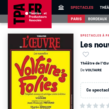
SPECTACLES
THÉÂ
PARIS
BORDEAUX
SPECTACLES À P
Les nouv
Théâtre de l'Œuv
De
VOLTAIRE
Ce spectacle