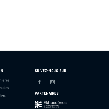
IN
SUIVEZ-NOUS SUR
mières
Facebook
Instagram
inutes
PARTENAIRES
fres
s