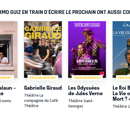
RMO GUIZ EN TRAIN D'ÉCRIRE LE PROCHAIN ONT AUSSI C
NEMENT
PROCHAINEMENT
PROCHAINEMENT
PROCH
alaun –
Gabrielle Giraud
Les Odyssées
Le Roi 
ge
de Jules Verne
La Vie o
Théâtre La
Mort ? 
compagnie du Café-
0 noms
Théâtre Saint-
Théâtre
Georges
Théâtre 