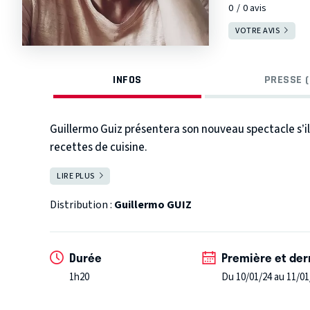
0
0
avis
VOTRE AVIS
INFOS
PRESSE (
Guillermo Guiz présentera son nouveau spectacle s’il a
recettes de cuisine.
LIRE PLUS
FERMER
Distribution :
Guillermo GUIZ
Durée
Première et der
1h20
Du 10/01/24 au 11/01