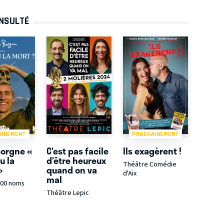
ONSULTÉ
AINEMENT
PROCHAINEMENT
Borgne «
C’est pas facile
Ils exagèrent !
u la
d’être heureux
Théâtre Comédie
»
quand on va
d'Aix
mal
100 noms
Théâtre Lepic