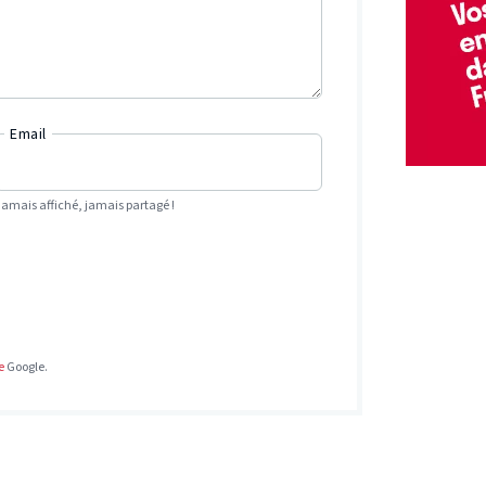
Email
Jamais affiché, jamais partagé !
e
Google.