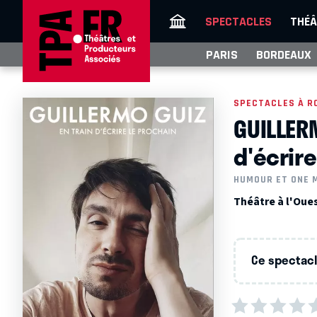
SPECTACLES
THÉÂ
PARIS
BORDEAUX
SPECTACLES À R
GUILLER
d'écrire
HUMOUR ET ONE 
Théâtre à l'Oue
Ce spectacle