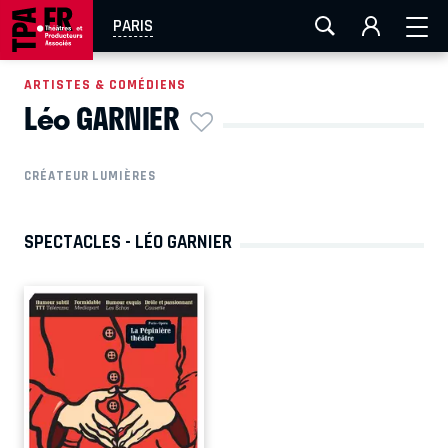
AIX-MARSEILLE
AURAY
CAEN
LA ROCHELLE
PARIS
ROUEN
TOULOUSE
FESTIVAL OFF AVIGNON
ARTISTES & COMÉDIENS
Léo GARNIER
EN TOURNÉE
CRÉATEUR LUMIÈRES
SPECTACLES - LÉO GARNIER