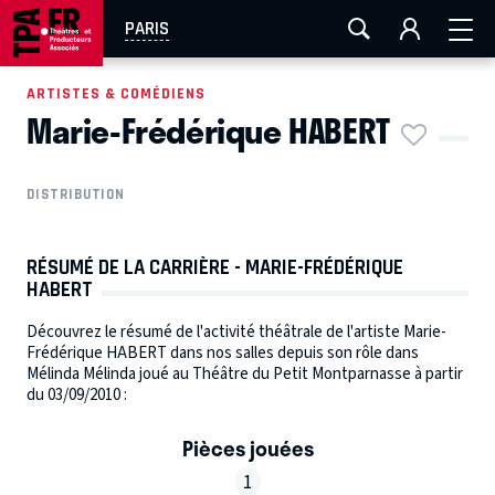
AIX-MARSEILLE
AURAY
CAEN
LA ROCHELLE
PARIS
ROUEN
TOULOUSE
FESTIVAL OFF AVIGNON
ARTISTES & COMÉDIENS
Marie-Frédérique HABERT
EN TOURNÉE
DISTRIBUTION
RÉSUMÉ DE LA CARRIÈRE - MARIE-FRÉDÉRIQUE
HABERT
Découvrez le résumé de l'activité théâtrale de l'artiste Marie-
Frédérique HABERT dans nos salles depuis son rôle dans
Mélinda Mélinda joué au Théâtre du Petit Montparnasse à partir
du 03/09/2010 :
Pièces jouées
1