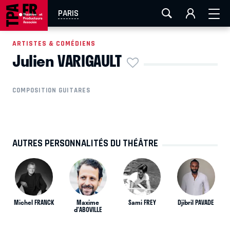
AIX-MARSEILLE
AURAY
CAEN
LA ROCHELLE
PARIS
ROUEN
TOULOUSE
FESTIVAL OFF AVIGNON
ARTISTES & COMÉDIENS
Julien VARIGAULT
EN TOURNÉE
COMPOSITION GUITARES
AUTRES PERSONNALITÉS DU THÉÂTRE
Michel FRANCK
Maxime
Sami FREY
Djibril PAVADE
d'ABOVILLE