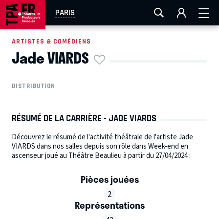
AIX-MARSEILLE
AURAY
CAEN
LA ROCHELLE
PARIS
ROUEN
TOULOUSE
FESTIVAL OFF AVIGNON
ARTISTES & COMÉDIENS
Jade VIARDS
EN TOURNÉE
DISTRIBUTION
RÉSUMÉ DE LA CARRIÈRE - JADE VIARDS
Découvrez le résumé de l'activité théâtrale de l'artiste Jade
VIARDS dans nos salles depuis son rôle dans Week-end en
ascenseur joué au Théâtre Beaulieu à partir du 27/04/2024 :
Pièces jouées
2
Représentations