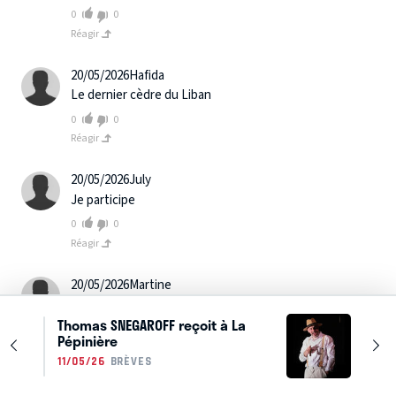
0
0
Réagir
20/05/2026
Hafida
Le dernier cèdre du Liban
0
0
Réagir
20/05/2026
July
Je participe
0
0
Réagir
20/05/2026
Martine
Un grand MERCI
Thomas SNEGAROFF reçoit à La
0
0
Pépinière
Réagir
11/05/26
BRÈVES
20/05/2026
valerie