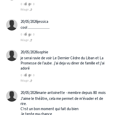
0
0
Réagir
20/05/2026
jessica
cool ............................
0
0
Réagir
20/05/2026
sophie
je serai ravie de voir Le Dernier Cèdre du Liban et La
Promesse de l’aube . j'ai deja vu diner de famille et j'ai
adoré
0
0
Réagir
20/05/2026
marie-antoinette - membre depuis 80 mois
J'aime le théâtre, cela me permet de m'évader et de
rire.
C'rst un bon moment qui fait du bien
Je tente ma chance