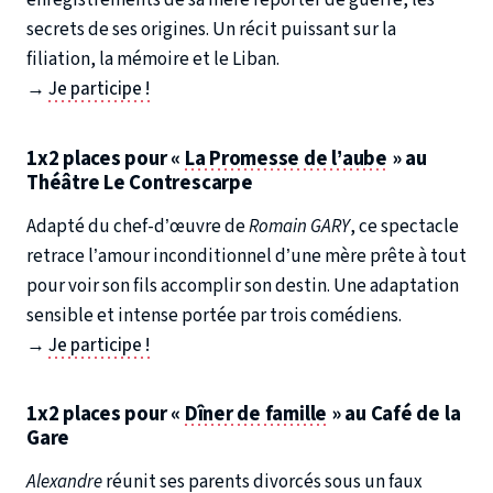
enregistrements de sa mère reporter de guerre, les
secrets de ses origines. Un récit puissant sur la
filiation, la mémoire et le Liban.
→
Je participe !
1x2 places pour «
La Promesse de l’aube
» au
Théâtre Le Contrescarpe
Adapté du chef-d’œuvre de
Romain GARY
, ce spectacle
retrace l’amour inconditionnel d’une mère prête à tout
pour voir son fils accomplir son destin. Une adaptation
sensible et intense portée par trois comédiens.
→
Je participe !
1x2 places pour «
Dîner de famille
» au Café de la
Gare
Alexandre
réunit ses parents divorcés sous un faux