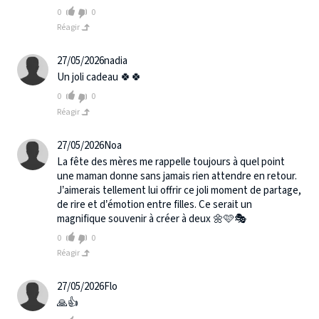
0
0
Réagir
27/05/2026
nadia
Un joli cadeau 🍀🍀
0
0
Réagir
27/05/2026
Noa
La fête des mères me rappelle toujours à quel point
une maman donne sans jamais rien attendre en retour.
J’aimerais tellement lui offrir ce joli moment de partage,
de rire et d’émotion entre filles. Ce serait un
magnifique souvenir à créer à deux 🌼🩷🎭
0
0
Réagir
27/05/2026
Flo
🙏👍