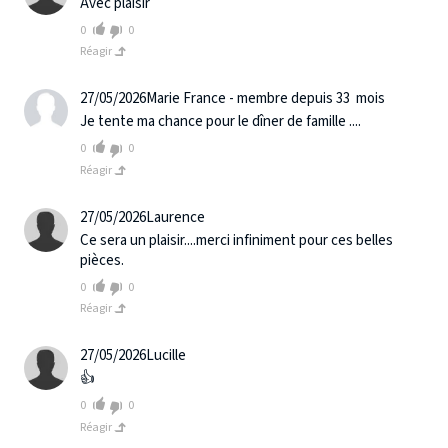
Avec plaisir
0
0
Réagir
27/05/2026
Marie France - membre depuis 33 mois
Je tente ma chance pour le dîner de famille ....
0
0
Réagir
27/05/2026
Laurence
Ce sera un plaisir....merci infiniment pour ces belles
pièces.
0
0
Réagir
27/05/2026
Lucille
👍
0
0
Réagir