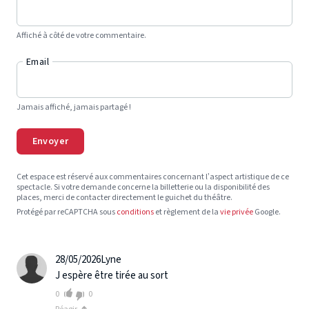
Affiché à côté de votre commentaire.
Email
Jamais affiché, jamais partagé !
Envoyer
Cet espace est réservé aux commentaires concernant l’aspect artistique de ce
spectacle. Si votre demande concerne la billetterie ou la disponibilité des
places, merci de contacter directement le guichet du théâtre.
Protégé par reCAPTCHA sous
conditions
et règlement de la
vie privée
Google.
28/05/2026
Lyne
J espère être tirée au sort
0
0