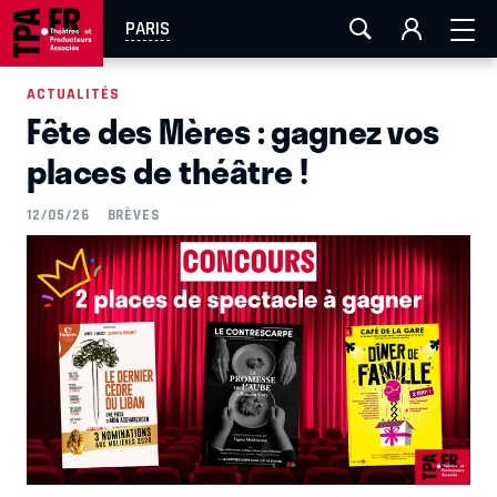
AIX-MARSEILLE
AURAY
CAEN
LA ROCHELLE
PARIS
ROUEN
TOULOUSE
FESTIVAL OFF AVIGNON
ACTUALITÉS
Fête des Mères : gagnez vos
EN TOURNÉE
places de théâtre !
12/05/26
BRÈVES