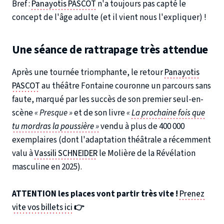
Bref :
Panayotis PASCOT
n'a toujours pas capté le
concept de l'âge adulte (et il vient nous l'expliquer) !
Une séance de rattrapage très attendue
Après une tournée triomphante, le retour
Panayotis
PASCOT
au théâtre Fontaine
couronne un parcours sans
faute, marqué par les succès de son premier seul-en-
scène
« Presque »
et de son livre
«
La prochaine fois que
tu mordras la poussière »
vendu à plus de 400 000
exemplaires (dont l'adaptation théâtrale a récemment
valu à
Vassili SCHNEIDER
le Molière de la Révélation
masculine en 2025).
ATTENTION les places vont partir très vite !
Prenez
vite vos billets ici
👉