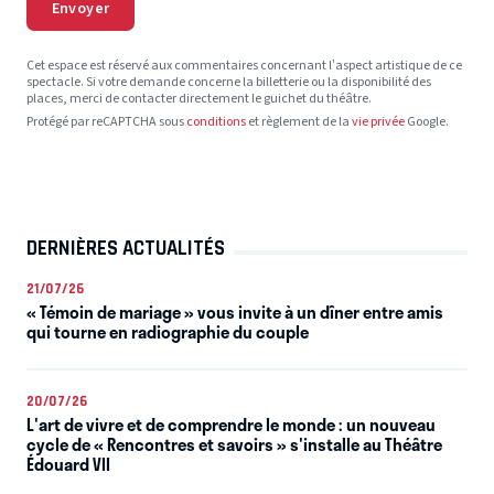
Envoyer
Cet espace est réservé aux commentaires concernant l’aspect artistique de ce
spectacle. Si votre demande concerne la billetterie ou la disponibilité des
places, merci de contacter directement le guichet du théâtre.
Protégé par reCAPTCHA sous
conditions
et règlement de la
vie privée
Google.
DERNIÈRES ACTUALITÉS
21/07/26
« Témoin de mariage » vous invite à un dîner entre amis
qui tourne en radiographie du couple
20/07/26
L'art de vivre et de comprendre le monde : un nouveau
cycle de « Rencontres et savoirs » s'installe au Théâtre
Édouard VII