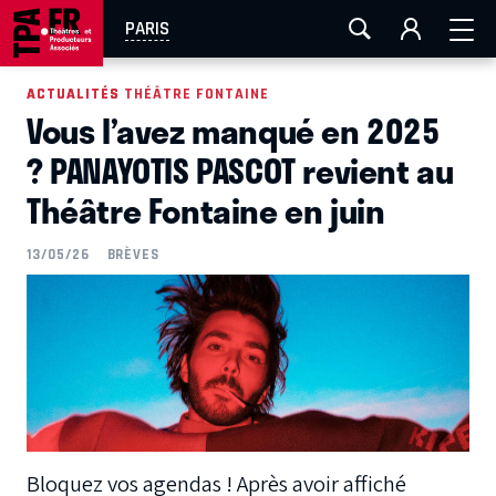
AIX-MARSEILLE
AURAY
CAEN
LA ROCHELLE
PARIS
ROUEN
TOULOUSE
FESTIVAL OFF AVIGNON
ACTUALITÉS
ACTUALITÉS THÉÂTRE FONTAINE
Vous l’avez manqué en 2025
EN TOURNÉE
? PANAYOTIS PASCOT revient au
Théâtre Fontaine en juin
13/05/26
BRÈVES
Bloquez vos agendas ! Après avoir affiché