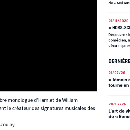
de « Moi aussi
21/11/2020
« HORS-SCÈ
Découvrez l
comédien, me
vécu » qui es
DERNIÈR
21/07/26
« Témoin d
tourne en
èbre monologue d'Hamlet de William
20/07/26
ment le créateur des signatures musicales des
L'art de 
de « Renco
Azoulay