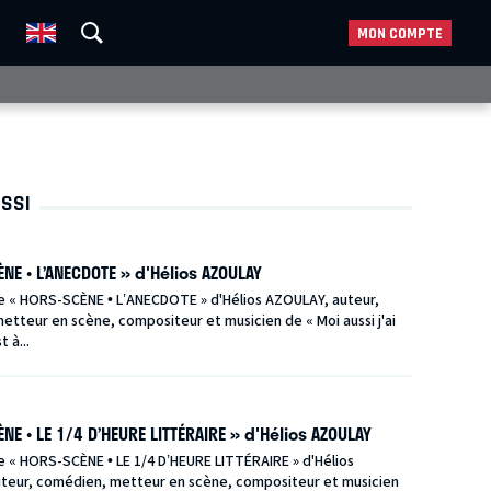
MON COMPTE
USSI
NE • L’ANECDOTE » d'Hélios AZOULAY
e « HORS-SCÈNE • L’ANECDOTE » d'Hélios AZOULAY, auteur,
tteur en scène, compositeur et musicien de « Moi aussi j'ai
t à...
NE • LE 1/4 D’HEURE LITTÉRAIRE » d'Hélios AZOULAY
e « HORS-SCÈNE • LE 1/4 D’HEURE LITTÉRAIRE » d'Hélios
teur, comédien, metteur en scène, compositeur et musicien