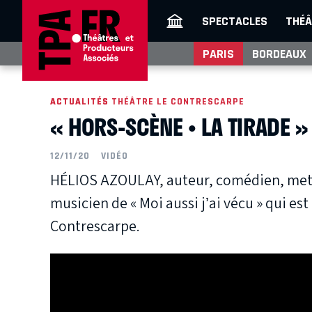
SPECTACLES
THÉÂ
PARIS
BORDEAUX
ACTUALITÉS
ACTUALITÉS THÉÂTRE LE CONTRESCARPE
« HORS-SCÈNE • LA TIRADE »
12/11/20
VIDÉO
HÉLIOS AZOULAY, auteur, comédien, mett
musicien de « Moi aussi j’ai vécu » qui est
Contrescarpe.