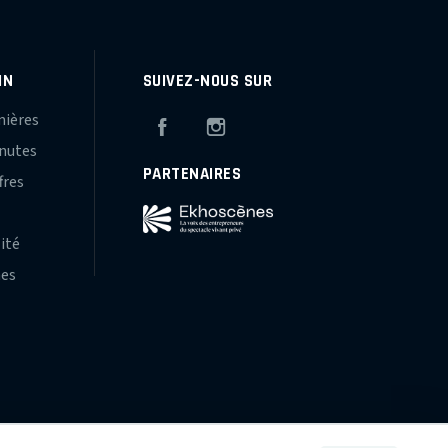
IN
SUIVEZ-NOUS SUR
mières
Facebook
Instagram
inutes
PARTENAIRES
fres
s
lité
hes