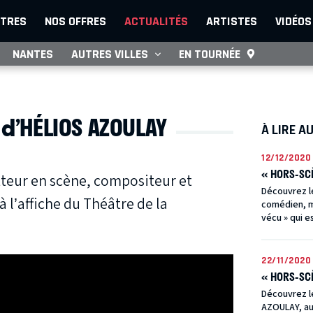
TRES
NOS OFFRES
ACTUALITÉS
ARTISTES
VIDÉOS
NANTES
AUTRES VILLES
EN TOURNÉE
 d’HÉLIOS AZOULAY
À LIRE A
12/12/2020
« HORS-SCÈ
eur en scène, compositeur et
Découvrez l
 à l’affiche du Théâtre de la
comédien, me
vécu » qui es
22/11/2020
« HORS-SCÈ
Découvrez l
AZOULAY, au