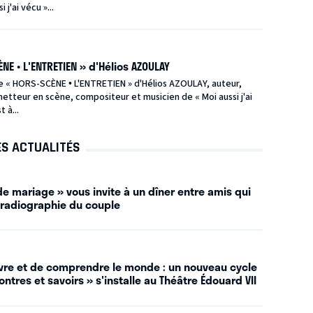
 j'ai vécu »...
NE • L'ENTRETIEN » d'Hélios AZOULAY
e « HORS-SCÈNE • L'ENTRETIEN » d'Hélios AZOULAY, auteur,
tteur en scène, compositeur et musicien de « Moi aussi j'ai
t à...
ES ACTUALITÉS
e mariage » vous invite à un dîner entre amis qui
 radiographie du couple
vivre et de comprendre le monde : un nouveau cycle
ntres et savoirs » s'installe au Théâtre Édouard VII