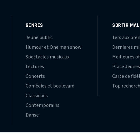
GENRES
SORTIR MAL
Jeune public
1ers aux pre
Humour et One man show
Dernières m
Spectacles musicaux
Meilleures of
Lectures
Place Jeune
Concerts
Carte de fidé
Comédies et boulevard
Top recherc
Classiques
Contemporains
Danse