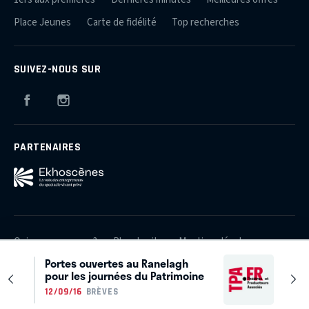
Place Jeunes
Carte de fidélité
Top recherches
SUIVEZ-NOUS SUR
Facebook
Instagram
PARTENAIRES
Qui sommes-nous ?
Plan du site
Mentions légales
Portes ouvertes au Ranelagh
Crédits
Contact
pour les journées du Patrimoine
© 2026 Théâtres et Producteurs Associés
12/09/16
BRÈVES