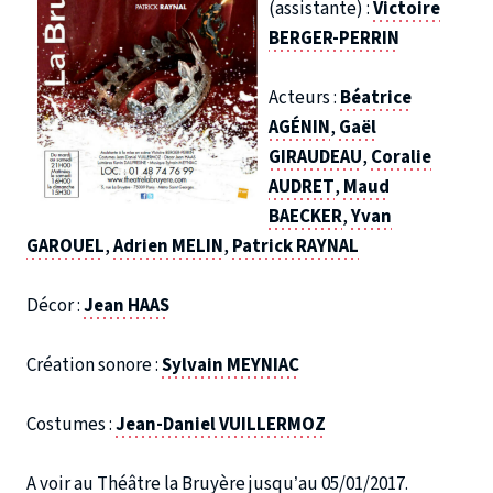
(assistante) :
Victoire
BERGER-PERRIN
Acteurs :
Béatrice
AGÉNIN
,
Gaël
GIRAUDEAU
,
Coralie
AUDRET
,
Maud
BAECKER
,
Yvan
GAROUEL
,
Adrien MELIN
,
Patrick RAYNAL
Décor :
Jean HAAS
Création sonore :
Sylvain MEYNIAC
Costumes :
Jean-Daniel VUILLERMOZ
A voir au Théâtre la Bruyère jusqu’au 05/01/2017.