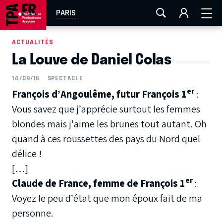
AIX-MARSEILLE
AURAY
CAEN
LA ROCHELLE
PARIS
ROUEN
TOULOUSE
FESTIVAL OFF AVIGNON
ACTUALITÉS
La Louve de Daniel Colas
EN TOURNÉE
14/09/16
SPECTACLE
er
François d’Angoulême, futur François 1
:
Vous savez que j’apprécie surtout les femmes
blondes mais j’aime les brunes tout autant. Oh
quand à ces roussettes des pays du Nord quel
délice !
[…]
er
Claude de France, femme de François 1
:
Voyez le peu d’état que mon époux fait de ma
personne.