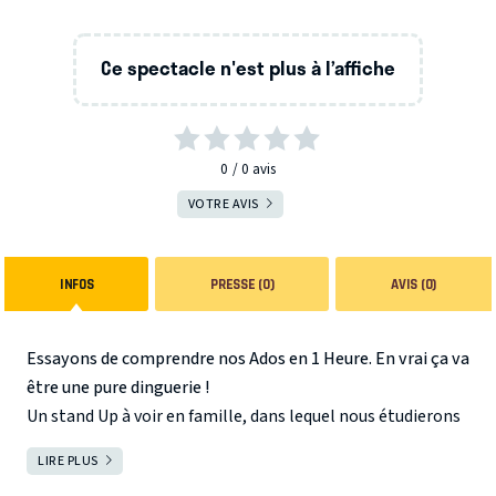
Ce spectacle n'est plus à l’affiche
0
0
avis
VOTRE AVIS
INFOS
PRESSE (0)
AVIS (0)
Essayons de comprendre nos Ados en 1 Heure. En vrai ça va
être une pure dinguerie !
Un stand Up à voir en famille, dans lequel nous étudierons
l'Ado, ce petit être tout mignon qui peut se transformer
LIRE PLUS
FERMER
en Hulk à la moindre contrariété. Attention les boomers