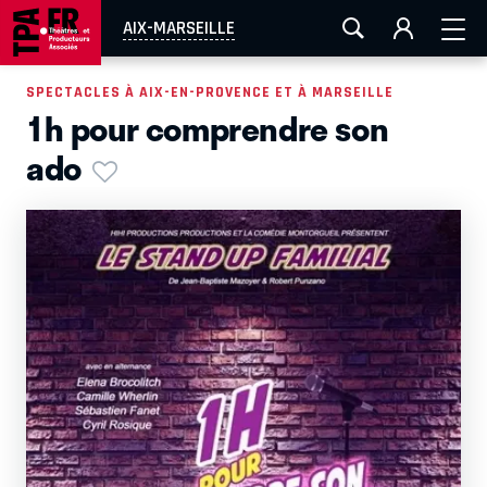
AIX-MARSEILLE
AURAY
CAEN
LA ROCHELLE
AIX-MARSEILLE
ROUEN
TOULOUSE
FESTIVAL OFF AVIGNON
SPECTACLES À AIX-EN-PROVENCE ET À MARSEILLE
1h pour comprendre son
EN TOURNÉE
ado