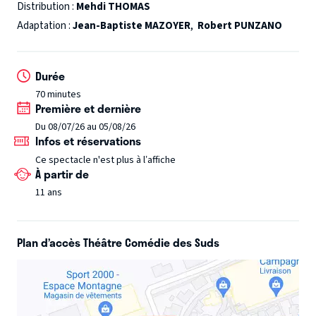
en prendront aussi pour leur grade !
Distribution :
Mehdi THOMAS
Adaptation :
Jean-Baptiste MAZOYER
,
Robert PUNZANO
Les auteurs, sont eux-mêmes papas d'Ados, et à priori ces
derniers les inspirent puisqu'on leur doit, en autres le
Durée
succès : Les Adoleschiants.
70 minutes
Première et dernière
Du 08/07/26 au 05/08/26
Infos et réservations
Ce spectacle n'est plus à l’affiche
À partir de
11 ans
Plan d’accès Théâtre Comédie des Suds