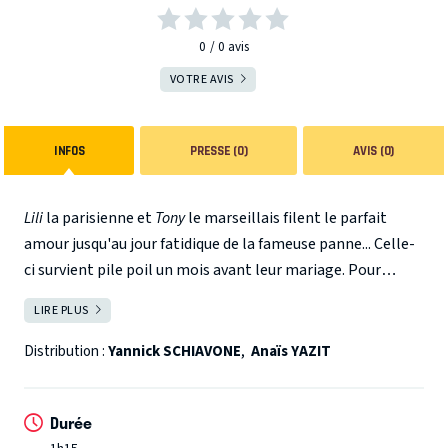
0
0
avis
VOTRE AVIS
INFOS
PRESSE (0)
AVIS (0)
Lili
la parisienne et
Tony
le marseillais filent le parfait
amour jusqu'au jour fatidique de la fameuse panne... Celle-
ci survient pile poil un mois avant leur mariage. Pour
sauver leur couple, ils vont devoir se dépasser ! S'en
LIRE PLUS
FERMER
remettre à des spécialistes plus délirants les uns que les
autres, à une belle-soeur haute en couleurs, un coach de
Distribution :
Yannick SCHIAVONE
,
Anaïs YAZIT
sport très original et même essayer la technologie de
pointe ! Vont-ils venir à bout de cette panne ? Pour le
Durée
savoir venez découvrir sur scène le couple le plus drôle et