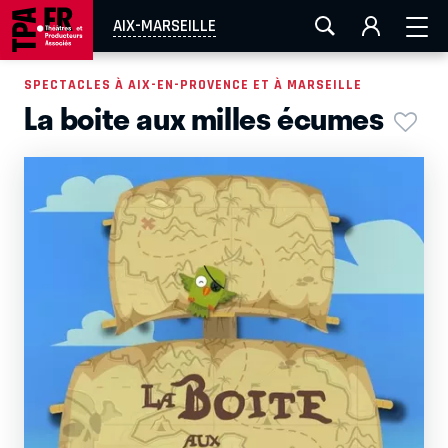
AIX-MARSEILLE
AURAY
CAEN
LA ROCHELLE
AIX-MARSEILLE
ROUEN
TOULOUSE
FESTIVAL OFF AVIGNON
SPECTACLES À AIX-EN-PROVENCE ET À MARSEILLE
La boite aux milles écumes
EN TOURNÉE