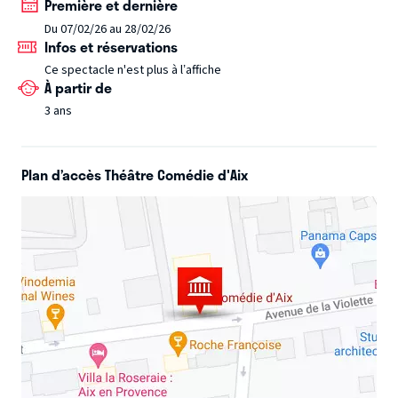
Première et dernière
commença à sombrer . Dans sa chute vers le grand bleu, le
capitaine brossa réussit à attraper à temps une carte et
Du 07/02/26 au 28/02/26
Infos et réservations
une bouteille qu'il jeta à la mer . La légende raconte qu'à
Ce spectacle n'est plus à l’affiche
bord du navire se trouvait un mystérieux coffret qui
À partir de
permettait à son possesseur d'obtenir toutes choses... on
3 ans
l'appelait “ la boîte aux milles écumes”
De 3 à 8 ans.
Plan d’accès Théâtre Comédie d'Aix