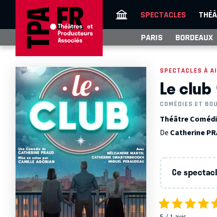
SPECTACLES
THÉÂ
PARIS
BORDEAUX
SPECTACLES À A
Le club
COMÉDIES ET BO
Théâtre Comédie 
De
Catherine P
Ce spectacle
5
1
avis