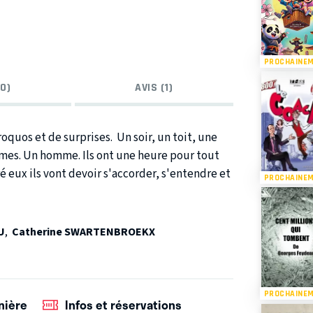
PROCHAINE
0)
AVIS (1)
quos et de surprises. Un soir, un toit, une
emmes. Un homme. Ils ont une heure pour tout
ré eux ils vont devoir s'accorder, s'entendre et
PROCHAINE
mais. Parfois le grand saut n'est pas celui
U
,
Catherine SWARTENBROEKX
PROCHAINE
nière
Infos et réservations