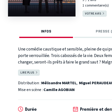
1 commentaire(s)
VOTRE AVIS
INFOS
PRESSE (
Une comédie caustique et sensible, pleine de quipro
porte verrouillée. Trois cabossés de la vie. Deux f
changer, seront-ils prêts à faire le grand saut ? Malg
se comprendre, lors de cette soirée qui les liera à ja
LIRE PLUS
FERMER
auquel on s'attend...
Distribution :
Mélisandre MARTEL
,
Miguel PERAUDEA
Mise en scène :
Camille AGOBIAN
Durée
Première et der