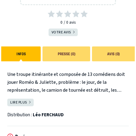
0
0
avis
VOTRE AVIS
INFOS
PRESSE (0)
AVIS (0)
Une troupe itinérante et composée de 13 comédiens doit
jouer Roméo & Juliette, problème : le jour, de la
représentation, le camion de tournée est détruit, les
décors avec et le bus de la troupe est lui aussi accidenté en
LIRE PLUS
FERMER
pleine campagne. Seul le metteur en scène, qui joue aussi
le rôle de Roméo, est sur place, arrivé en train comme à
Distribution :
Léo FERCHAUD
son habitude. A l’heure du spectacle, il doit se rendre à
l’évidence : les comédiens et les décors n’arriveront plus. Il