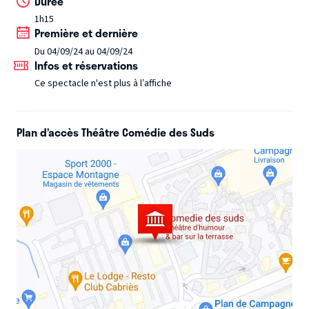
Durée
n’a plus le choix, c’est une question d’honneur, il décide de
1h15
jouer la pièce... Seul et sans décor.
Une aventure humaine
Première et dernière
vécue à travers l’œuvre d’un des plus grands auteurs : une
Du 04/09/24 au 04/09/24
histoire d’amour éternelle à défendre coûte que coûte.
Infos et réservations
Ce spectacle n'est plus à l’affiche
Plan d’accès Théâtre Comédie des Suds