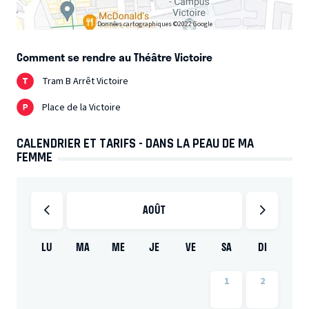
Données cartographiques ©2022 Google
Comment se rendre au Théâtre Victoire
Tram B Arrêt Victoire
Place de la Victoire
CALENDRIER ET TARIFS - DANS LA PEAU DE MA
FEMME
AOÛT
LU
MA
ME
JE
VE
SA
DI
1
2