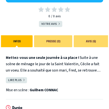
0
0
avis
VOTRE AVIS
INFOS
PRESSE (0)
AVIS (6)
Mettez-vous une seule journée à sa place !
Suite à une
scène de ménage le jour de la Saint Valentin, Cécile a fait
un voeu. Elle a souhaité que son mari, Fred, se retrouve
une seule journée à sa place.
LIRE PLUS
FERMER
Le lendemain, le voeu a été exaucé : Fred se retrouve dans
le corps de Cécile et Cécile, dans le corps de Fred. La visite
Mise en scène :
Guilhem CONNAC
inopportune de leur meilleur ami les oblige à jouer le rôle
de l'autre...
Durée