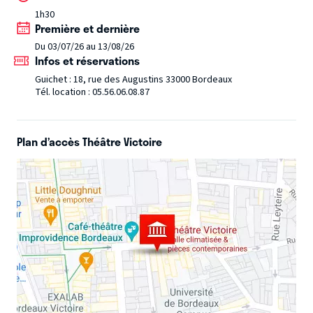
1h30
Dans la peau de ma femme
est une comédie de moeurs où
Première et dernière
hommes et femmes apprendront beaucoup d'eux-mêmes.
Du 03/07/26 au 13/08/26
Infos et réservations
Le Saviez-vous?
Guichet : 18, rue des Augustins 33000 Bordeaux
Née à Montpellier en 2016 et traduite en 4 langues, cette
Tél. location : 05.56.06.08.87
comédie connait un succès partout en France et à
l'étranger et a déjà réunis plus de 200 000 spectateurs.
Plan d’accès Théâtre Victoire