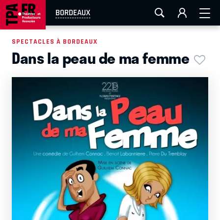
AIX-MARSEILLE
AURAY
CAEN
LA ROCHELLE
BORDEAUX
ROUEN
TOULOUSE
FESTIVAL OFF AVIGNON
SPECTACLES À BORDEAUX
Dans la peau de ma femme
EN TOURNÉE