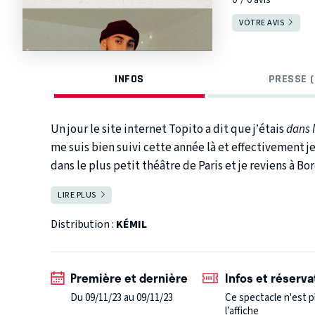
VOTRE AVIS
INFOS
PRESSE (
Un jour le site internet Topito a dit que j’étais
dans l
me suis bien suivi cette année là et effectivement je
dans le plus petit théâtre de Paris et je reviens à B
la magnifique salle du Trianon.
LIRE PLUS
FERMER
Alors voilà, je me lance :
Voulez vous venir voir ce que je fais ?
Distribution :
KÉMIL
- Oui.
- Non.
(Entoure la réponse)
Première et dernière
Infos et réserva
(Puis réserve ta place pour le spectacle)
Du 09/11/23 au 09/11/23
Ce spectacle n'est p
l’affiche