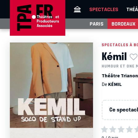
SPECTACLES
THÉÂ
PARIS
BORDEAUX
SPECTACLES À B
Kémil
HUMOUR ET ONE 
Théâtre Trianon
De
KÉMIL
Ce spectacle
0
0
avis