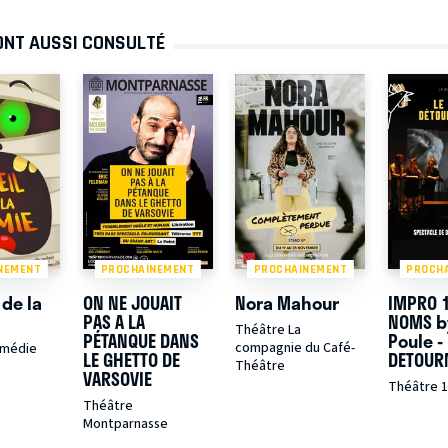
ONT AUSSI CONSULTÉ
NEMENT
PROCHAINEMENT
PROCHAINEMENT
PROCH
 de la
ON NE JOUAIT
Nora Mahour
IMPRO 
PAS A LA
NOMS b
Théâtre La
PÉTANQUE DANS
Poule - 
compagnie du Café-
omédie
LE GHETTO DE
DETOUR
Théâtre
VARSOVIE
Théâtre 
Théâtre
Montparnasse