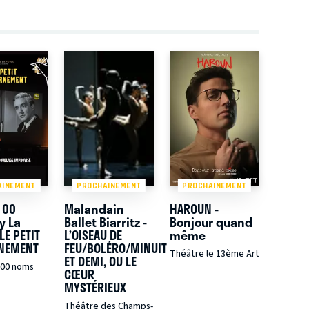
AINEMENT
PROCHAINEMENT
PROCHAINEMENT
100
Malandain
HAROUN -
y La
Ballet Biarritz -
Bonjour quand
LE PETIT
L’OISEAU DE
même
NEMENT
FEU/BOLÉRO/MINUIT
Théâtre le 13ème Art
ET DEMI, OU LE
100 noms
CŒUR
MYSTÉRIEUX
Théâtre des Champs-