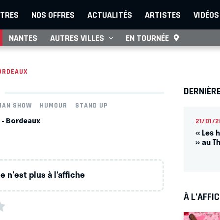
TRES
NOS OFFRES
ACTUALITÉS
ARTISTES
VIDÉOS
NANTES
AUTRES VILLES
EN TOURNÉE
ORDEAUX
DERNIÈR
MAN SHOW
HUMOUR
STAND UP
 - Bordeaux
21/01/2
« Les 
» au T
 n'est plus à l’affiche
À L’AFFI