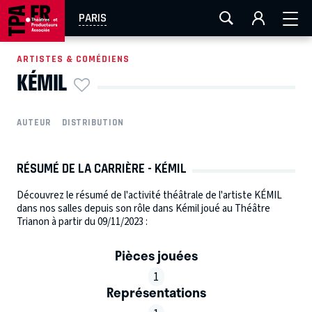
AIX-MARSEILLE
AURAY
CAEN
LA ROCHELLE
PARIS
ROUEN
TOULOUSE
FESTIVAL OFF AVIGNON
ARTISTES & COMÉDIENS
KÉMIL
EN TOURNÉE
AUTEUR
DISTRIBUTION
RÉSUMÉ DE LA CARRIÈRE - KÉMIL
Découvrez le résumé de l'activité théâtrale de l'artiste KÉMIL
dans nos salles depuis son rôle dans Kémil joué au Théâtre
Trianon à partir du 09/11/2023 :
Pièces jouées
1
Représentations