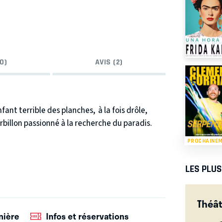
0)
AVIS (2)
fant terrible des planches, à la fois drôle,
billon passionné à la recherche du paradis.
PROCHAINE
LES PLU
Théât
nière
Infos et réservations