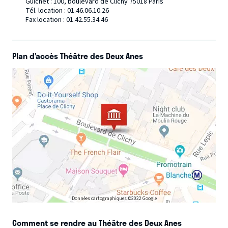
Guichet : 100, boulevard de Clichy 75018 Paris
Tél. location : 01.46.06.10.26
Fax location : 01.42.55.34.46
Un spectacle redoutablement drôle, percutant et libéré
du politiquement correct, dans lequel
60 imitations
parlées et chantées
portent un regard acéré sur notre
Plan d’accès Théâtre des Deux Anes
époque.
De
Léa Salamé & Jean-Michel Aphatie à Pascal Praud et
Christine Kelly, du couple Macron
à
Jean-Luc Mélenchon,
Marine Le Pen, Sandrine Rousseau
... Mais aussi
Charles
Aznavour, Serge Gainsbourg
et
Jane Birkin, Juliette Armanet,
Jean Dujardin, Blanche Gardin, Bernard Lavilliers et
Catherine Ringer, Slimane & Vita,
… et beaucoup d’autres.
Données cartographiques ©2022 Google
Comment se rendre au Théâtre des Deux Anes