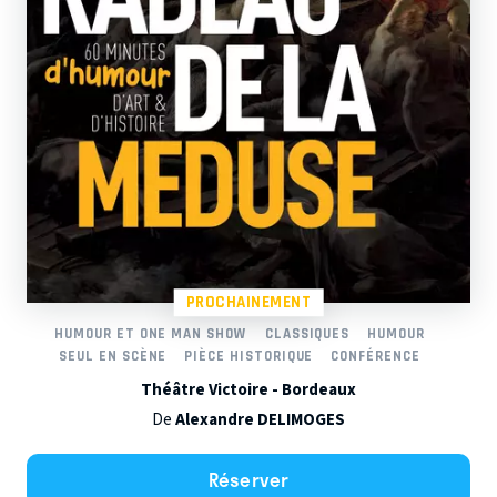
PROCHAINEMENT
HUMOUR ET ONE MAN SHOW
CLASSIQUES
HUMOUR
SEUL EN SCÈNE
PIÈCE HISTORIQUE
CONFÉRENCE
Théâtre Victoire - Bordeaux
De
Alexandre DELIMOGES
Réserver