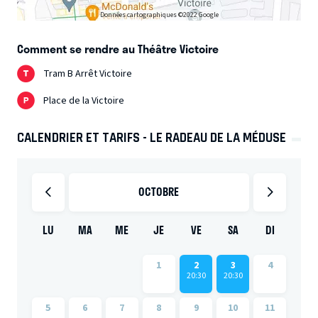
Données cartographiques ©2022 Google
Comment se rendre au Théâtre Victoire
Tram B Arrêt Victoire
Place de la Victoire
CALENDRIER ET TARIFS - LE RADEAU DE LA MÉDUSE
OCTOBRE
LU
MA
ME
JE
VE
SA
DI
1
2
3
4
20:30
20:30
5
6
7
8
9
10
11