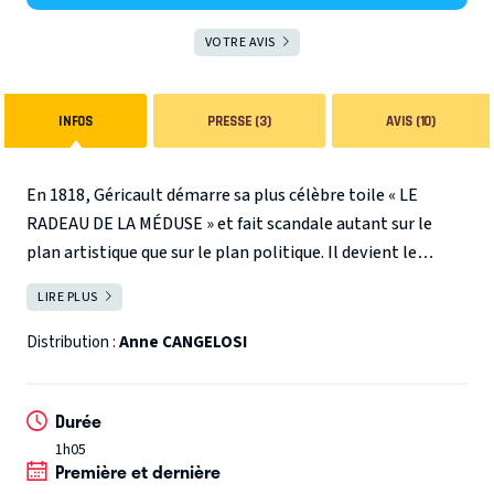
VOTRE AVIS
INFOS
PRESSE (3)
AVIS (10)
En 1818, Géricault démarre sa plus célèbre toile « LE
RADEAU DE LA MÉDUSE » et fait scandale autant sur le
plan artistique que sur le plan politique. Il devient le
maître du romantisme comme Hugo avec ses « Misérables
LIRE PLUS
FERMER
». Il critique la Restauration et son nouveau roi Louis XVIII,
obligeant celui-ci à prendre position.
Grâce à une drôle de
Distribution :
Anne CANGELOSI
conférencière, découvrez les secrets de ce gigantesque
tableau du Louvre qui choqua le monde et ébranla le trône.
Durée
Revivez les bouleversements artistiques et politiques du
1h05
début du XIXème siècle.
Première et dernière