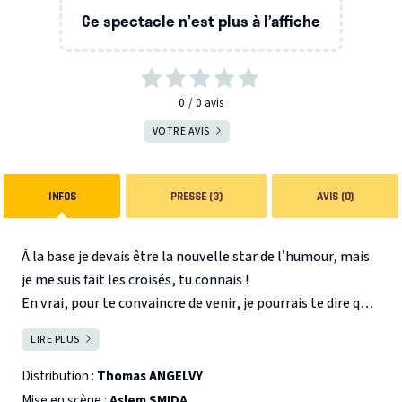
Ce spectacle n'est plus à l’affiche
0
0
avis
VOTRE AVIS
INFOS
PRESSE (3)
AVIS (0)
À la base je devais être la nouvelle star de l’humour, mais
je me suis fait les croisés, tu connais !
En vrai, pour te convaincre de venir, je pourrais te dire que
je suis trop drôle, que j’ai une spontanéité incroyable, ou
LIRE PLUS
FERMER
même que je fais le tiramisù aux Oréos comme personne !
Mais la vérité, c’est que je suis presque sûr que tu ne crois
Distribution :
Thomas ANGELVY
que ce que tu vois.
Mise en scène :
Aslem SMIDA