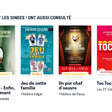
 LES SINGES ! ONT AUSSI CONSULTÉ
NEMENT
PROMO
PROCHAINEMENT
Jeu de cette
Un pur chef
Toc Toc
– Enfin,
famille
d'oeuvre
Les 3T Ca
ement
Théâtre Edgar
Théâtre de Passy
omédie