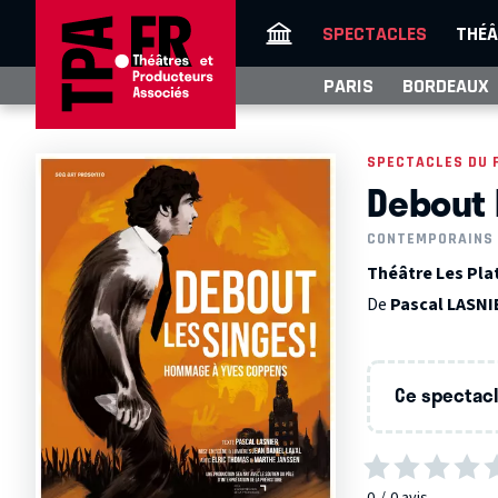
SPECTACLES
THÉÂ
PARIS
BORDEAUX
SPECTACLES DU 
Debout 
CONTEMPORAINS
Théâtre Les Plat
De
Pascal LASNI
Ce spectacle
0
0
avis