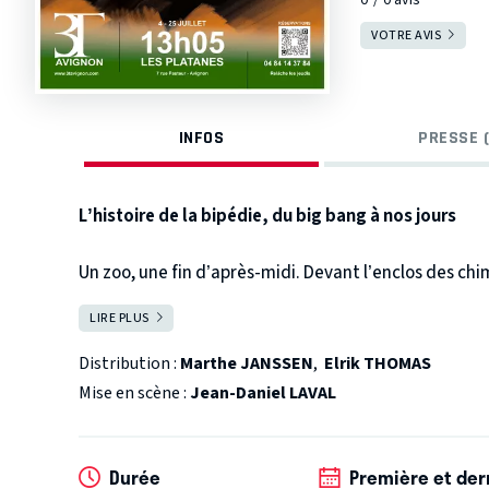
VOTRE AVIS
INFOS
PRESSE (
L’histoire de la bipédie, du big bang à nos jours
Un zoo, une fin d’après-midi. Devant l’enclos des chi
regarde les singes. Arrive une paléoanthropologue. 
LIRE PLUS
FERMER
naître un récit de l’évolution de l’humanité qui aura
les singes sur notre histoire commune.
« La préhistoi
Distribution :
Marthe JANSSEN
,
Elrik THOMAS
enclin à inspirer les auteurs dramatiques et les metteu
Mise en scène :
Jean-Daniel LAVAL
nous sommes promis de réussir tant le challenge est e
reproduire sur scène cette période où les homo-sapien
fait le choix de proposer une version très épurée ou un
Durée
Première et der