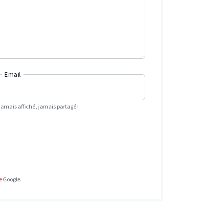
Email
Jamais affiché, jamais partagé !
e
Google.