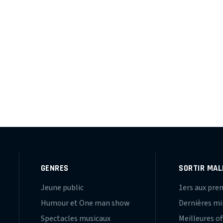
GENRES
SORTIR MAL
Jeune public
1ers aux pre
Humour et One man show
Dernières m
Spectacles musicaux
Meilleures of